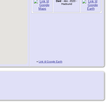
Død
- dec. 2020 -
Hadsund
=
Link til Google Earth