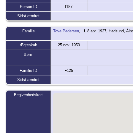
Person-ID
I187
Sidst ændret
Familie
Tove Pedersen
,
f.
8 apr. 1927, Hadsund, Ålb
Ægteskab
25 nov. 1950
Børn
Familie-ID
F125
Sidst ændret
Begivenhedskort