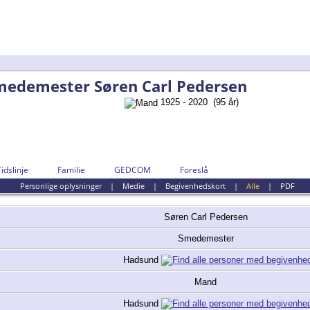
medemester Søren Carl Pedersen
1925 - 2020 (95 år)
Tidslinje
Familie
GEDCOM
Foreslå
Personlige oplysninger
|
Medie
|
Begivenhedskort
|
Alle
|
PDF
Søren Carl
Pedersen
Smedemester
Hadsund
Mand
Hadsund