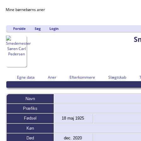
Mine børnebørns aner
Forside
Søg
Login
S
Egne data
Aner
Efterkommere
Slægtskab
Navn
Præfiks
Fødsel
18 maj 1925
Køn
Død
dec. 2020