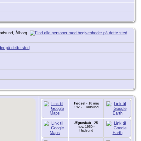
Hadsund, Ålborg
Fødsel
- 18 maj
1925 - Hadsund
Ægteskab
- 25
nov. 1950 -
Hadsund