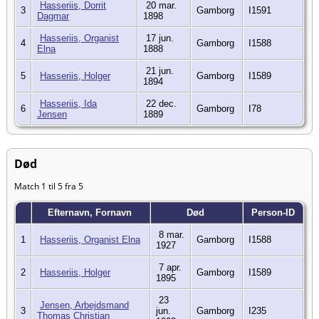
Hasseriis, Dorrit
20 mar.
3
Gamborg
I1591
Dagmar
1898
Hasseriis, Organist
17 jun.
4
Gamborg
I1588
Elna
1888
21 jun.
5
Hasseriis, Holger
Gamborg
I1589
1894
Hasseriis, Ida
22 dec.
6
Gamborg
I78
Jensen
1889
Død
Match 1 til 5 fra 5
Efternavn, Fornavn
Død
Person-ID
8 mar.
1
Hasseriis, Organist Elna
Gamborg
I1588
1927
7 apr.
2
Hasseriis, Holger
Gamborg
I1589
1895
23
Jensen, Arbejdsmand
3
jun.
Gamborg
I235
Thomas Christian