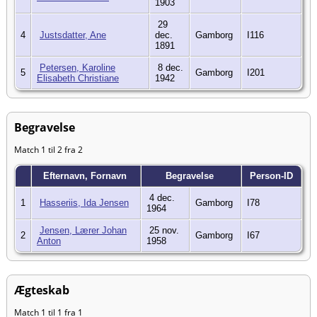
1903
29
4
Justsdatter, Ane
dec.
Gamborg
I116
1891
Petersen, Karoline
8 dec.
5
Gamborg
I201
Elisabeth Christiane
1942
Begravelse
Match 1 til 2 fra 2
Efternavn, Fornavn
Begravelse
Person-ID
4 dec.
1
Hasseriis, Ida Jensen
Gamborg
I78
1964
Jensen, Lærer Johan
25 nov.
2
Gamborg
I67
Anton
1958
Ægteskab
Match 1 til 1 fra 1