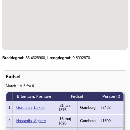
Breddegrad:
55.4628960,
Længdegrad:
9.8002870
Fødsel
Match 1 til 6 fra 6
Efternavn, Fornavn
Fødsel
Person-ID
21 jan.
1
Gormsen, Eskild
Gamborg
I2482
1876
16 maj
2
Hasseriis, Agnete
Gamborg
I1590
1896