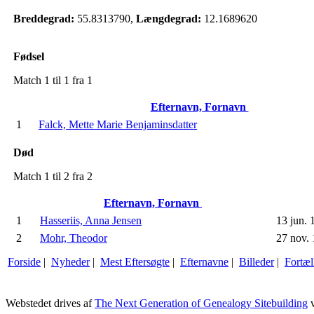
Breddegrad:
55.8313790,
Længdegrad:
12.1689620
Fødsel
Match 1 til 1 fra 1
Efternavn, Fornavn
1
Falck, Mette Marie Benjaminsdatter
Død
Match 1 til 2 fra 2
Efternavn, Fornavn
1
Hasseriis, Anna Jensen
13 jun. 
2
Mohr, Theodor
27 nov. 
Forside
|
Nyheder
|
Mest Eftersøgte
|
Efternavne
|
Billeder
|
Fortæl
Webstedet drives af
The Next Generation of Genealogy Sitebuilding
v