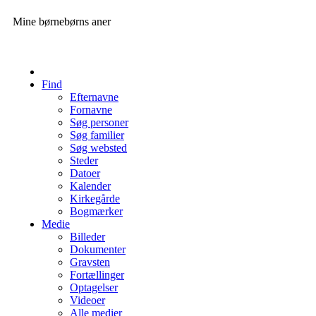
Mine børnebørns aner
Find
Efternavne
Fornavne
Søg personer
Søg familier
Søg websted
Steder
Datoer
Kalender
Kirkegårde
Bogmærker
Medie
Billeder
Dokumenter
Gravsten
Fortællinger
Optagelser
Videoer
Alle medier