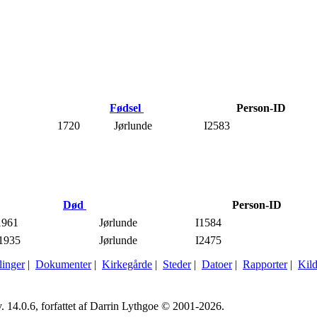
Fødsel
Person-ID
1720
Jørlunde
I2583
Død
Person-ID
1961
Jørlunde
I1584
1935
Jørlunde
I2475
linger
|
Dokumenter
|
Kirkegårde
|
Steder
|
Datoer
|
Rapporter
|
Kild
. 14.0.6, forfattet af Darrin Lythgoe © 2001-2026.