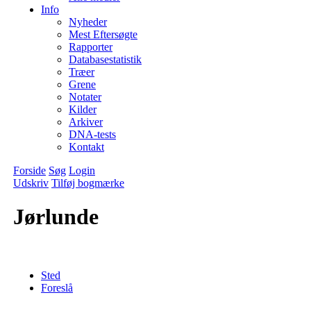
Info
Nyheder
Mest Eftersøgte
Rapporter
Databasestatistik
Træer
Grene
Notater
Kilder
Arkiver
DNA-tests
Kontakt
Forside
Søg
Login
Udskriv
Tilføj bogmærke
Jørlunde
Sted
Foreslå