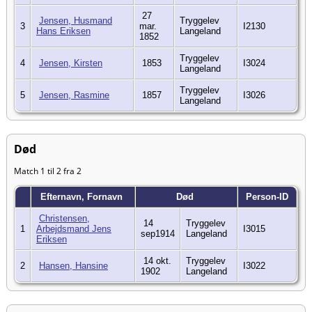
27
Jensen, Husmand
Tryggelev
3
mar.
I2130
Hans Eriksen
Langeland
1852
Tryggelev
4
Jensen, Kirsten
1853
I3024
Langeland
Tryggelev
5
Jensen, Rasmine
1857
I3026
Langeland
Død
Match 1 til 2 fra 2
Efternavn, Fornavn
Død
Person-ID
Christensen,
14
Tryggelev
1
Arbejdsmand Jens
I3015
sep1914
Langeland
Eriksen
14 okt.
Tryggelev
2
Hansen, Hansine
I3022
1902
Langeland