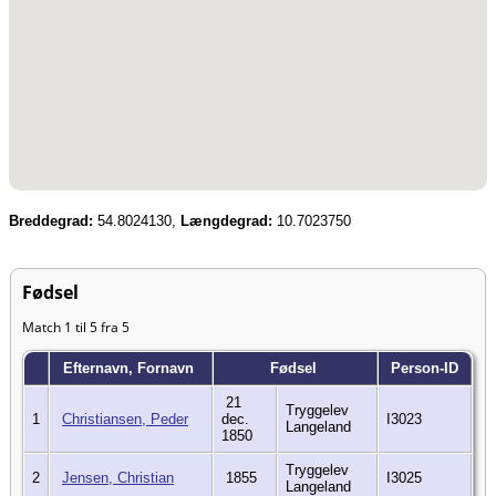
Breddegrad:
54.8024130,
Længdegrad:
10.7023750
Fødsel
Match 1 til 5 fra 5
Efternavn, Fornavn
Fødsel
Person-ID
21
Tryggelev
1
Christiansen, Peder
dec.
I3023
Langeland
1850
Tryggelev
2
Jensen, Christian
1855
I3025
Langeland