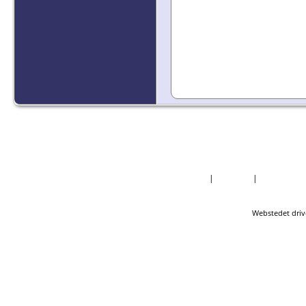
Forside
|
Nyheder
|
Mest Efter
Webstedet driv