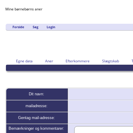
Mine børnebørns aner
Forside
Søg
Login
Egne data
Aner
Efterkommere
Slægtskab
Dit navn:
mailadresse:
Gentag mail-adresse:
Bemærkninger og kommentarer: