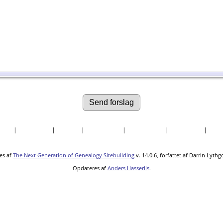
søgte
|
Efternavne
|
Billeder
|
Fortællinger
|
Dokumenter
|
Kirkegårde
|
Sted
es af
The Next Generation of Genealogy Sitebuilding
v. 14.0.6, forfattet af Darrin Lyth
Opdateres af
Anders Hasseriis
.