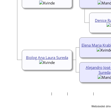
Denice R
Elena Maria Krab
Biolog Ana Laura Sureda
Alejandro José
Sureda
Forside
|
Nyheder
|
Mest Eftersøgte
|
Efternavne
Webstedet driv