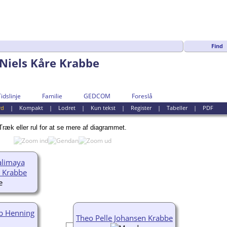
Find
 Niels Kåre Krabbe
Tidslinje
Familie
GEDCOM
Foreslå
rd
|
Kompakt
|
Lodret
|
Kun tekst
|
Register
|
Tabeller
|
PDF
Træk eller rul for at se mere af diagrammet.
alimaya
 Krabbe
ob Henning
Theo Pelle Johansen Krabbe