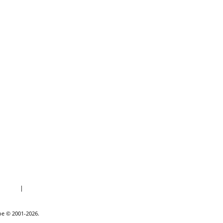
porter
|
Kilder
goe © 2001-2026.