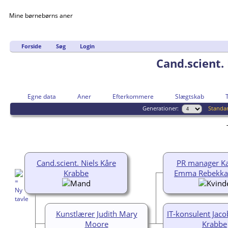
Mine børnebørns aner
Forside
Søg
Login
Cand.scient.
Egne data
Aner
Efterkommere
Slægtskab
Generationer:
Standa
Cand.scient. Niels Kåre
PR manager K
Krabbe
Emma Rebekka
Kunstlærer Judith Mary
IT-konsulent Jac
Moore
Krabbe