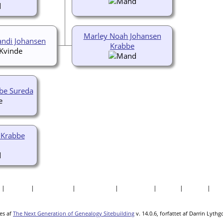
Marley Noah Johansen
andi Johansen
Krabbe
be Sureda
 Krabbe
|
Billeder
|
Fortællinger
|
Dokumenter
|
Kirkegårde
|
Steder
|
Datoer
|
Rap
es af
The Next Generation of Genealogy Sitebuilding
v. 14.0.6, forfattet af Darrin Lyth