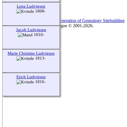
Skift til standardvisning
Lena Ludvigsen
1808-
Webstedet drives af
The Next Generation of Genealogy Sitebuilding
v. 14.0.6, forfattet af Darrin Lythgoe © 2001-2026.
Jacob Ludvigsen
1810-
Opdateres af
Anders Hasseriis
.
Marie Christine Ludvigsen
1813-
Erich Ludvigsen
1816-