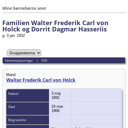
Mine børnebørns aner
Familien Walter Frederik Carl von
Holck og Dorrit Dagmar Hasseriis
g. 3 jan. 1932
Familieoplysninger
|
PDF
Mand
Walter Frederik Carl von Holck
Fødsel
3 maj
1892
Død
24 mar.
1968
Begravelse