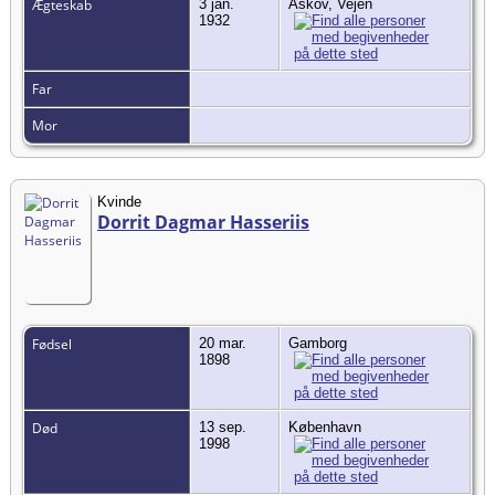
Ægteskab
3 jan.
Askov, Vejen
1932
Far
Mor
Kvinde
Dorrit Dagmar Hasseriis
Fødsel
20 mar.
Gamborg
1898
Død
13 sep.
København
1998