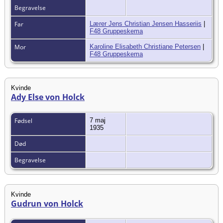
Begravelse
Far
Lærer Jens Christian Jensen Hasseriis
|
F48 Gruppeskema
Mor
Karoline Elisabeth Christiane Petersen
|
F48 Gruppeskema
Kvinde
Ady Else von Holck
Fødsel
7 maj
1935
Død
Begravelse
Kvinde
Gudrun von Holck