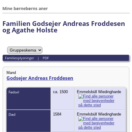
Mine børnebørns aner
Familien Godsejer Andreas Froddesen
og Agathe Holste
Familieoplysninger
|
PDF
Mand
Godsejer Andreas Froddesen
Fødsel
ca. 1500
Emmelsbüll Wiedingharde
Død
1584
Emmelsbüll Wiedingharde