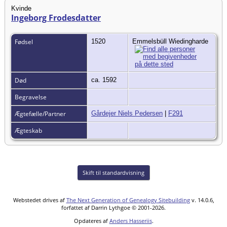
Kvinde
Ingeborg Frodesdatter
Fødsel
1520
Emmelsbüll Wiedingharde
Død
ca. 1592
Begravelse
Ægtefælle/Partner
Gårdejer Niels Pedersen
|
F291
Ægteskab
Skift til standardvisning
Webstedet drives af
The Next Generation of Genealogy Sitebuilding
v. 14.0.6,
forfattet af Darrin Lythgoe © 2001-2026.
Opdateres af
Anders Hasseriis
.