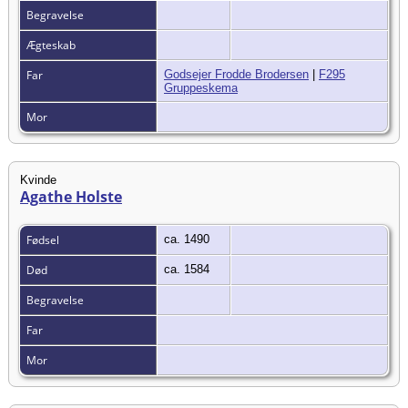
Begravelse
Ægteskab
Far
Godsejer Frodde Brodersen
|
F295
Gruppeskema
Mor
Kvinde
Agathe Holste
Fødsel
ca. 1490
Død
ca. 1584
Begravelse
Far
Mor