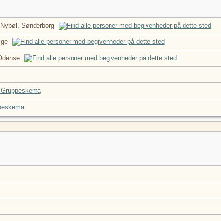
 Nybøl, Sønderborg
ige
Odense
 Gruppeskema
peskema