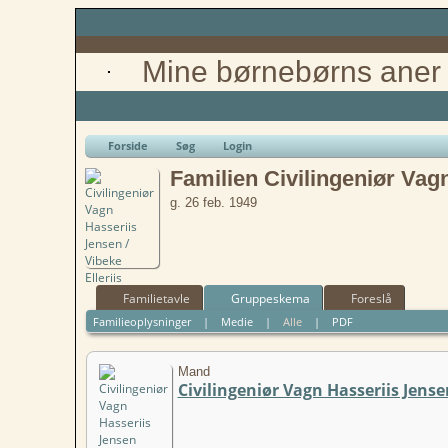
Mine børnebørns aner
Forside
Søg
Login
Familien Civilingeniør Vag
g. 26 feb. 1949
Familietavle
Gruppeskema
Foreslå
Familieoplysninger
|
Medie
|
Alle
|
PDF
Mand
Civilingeniør Vagn Hasseriis Jense