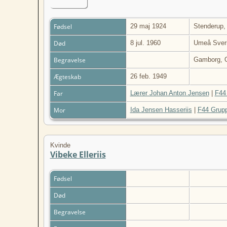
Fødsel
29 maj 1924
Stenderup,
Død
8 jul. 1960
Umeå Sver
Begravelse
Gamborg, 
Ægteskab
26 feb. 1949
Far
Lærer Johan Anton Jensen
|
F44
Mor
Ida Jensen Hasseriis
|
F44 Grup
Kvinde
Vibeke Elleriis
Fødsel
Død
Begravelse