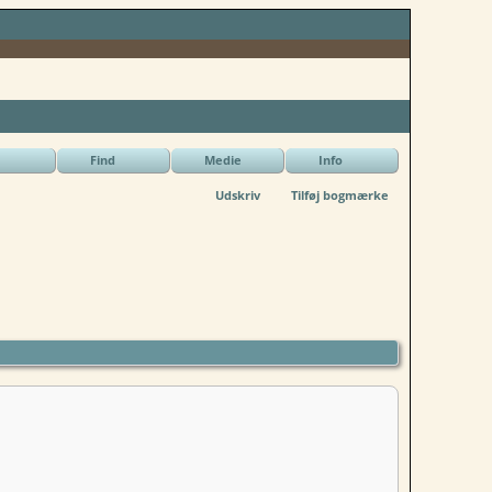
Find
Medie
Info
Udskriv
Tilføj bogmærke