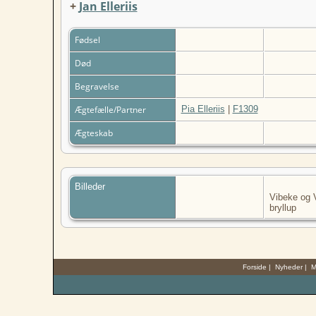
+
Jan Elleriis
Fødsel
Død
Begravelse
Ægtefælle/Partner
Pia Elleriis
|
F1309
Ægteskab
Billeder
Vibeke og 
bryllup
Forside
|
Nyheder
|
M