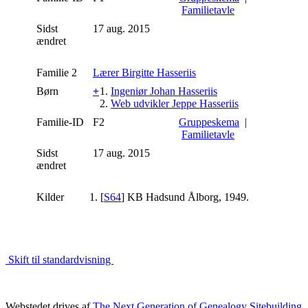
Familietavle
Sidst
17 aug. 2015
ændret
Familie 2
Lærer Birgitte Hasseriis
Børn
+
1.
Ingeniør Johan Hasseriis
2.
Web udvikler Jeppe Hasseriis
Familie-ID
F2
Gruppeskema
|
Familietavle
Sidst
17 aug. 2015
ændret
Kilder
[
S64
] KB Hadsund Ålborg, 1949.
Skift til standardvisning
Webstedet drives af
The Next Generation of Genealogy Sitebuilding