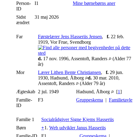
Person-
I1
Mine børnebørns aner
ID
Sidst
31 maj 2026
ændret
Far
Førstelærer Jens Hasseriis Jensen
,
f.
22 feb.
1919, Vor Frue, Svendborg
d.
17 nov. 1996, Assentoft, Randers
(Alder 77
år)
Mor
Lærer Lithen Bente Christiansen
,
f.
29 jun.
1930, Hadsund, Ålborg
d.
30 mar. 2010,
Assentoft, Randers
(Alder 79 år)
Ægteskab
2 jul. 1949
Hadsund, Ålborg
[
1
]
Familie-
F3
Gruppeskema
|
Familietavle
ID
Familie 1
Socialrådgiver Signe Kjems Hasseriis
Børn
+
1.
Web udvikler Janus Hasseriis
Familie-ID
F1
Gruppeskema
|