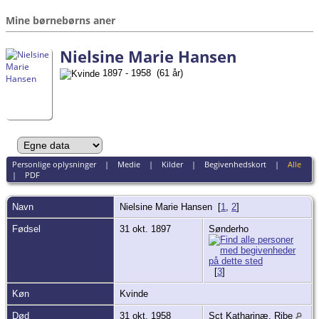
Mine børnebørns aner
Nielsine Marie Hansen
1897 - 1958 (61 år)
Personlige oplysninger
|
Medie
|
Kilder
|
Begivenhedskort
|
Alle
|
PDF
Navn
Nielsine Marie
Hansen
[
1
,
2
]
Fødsel
31 okt. 1897
Sønderho
[
3
]
Køn
Kvinde
Død
31 okt. 1958
Sct Katharinæ, Ribe