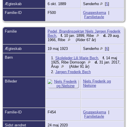
Ægteskab
6 okt. 1889
Sønderho
[
5
]
Familie-ID
F500
Gruppeskema
|
Familietavle
Familie
Pedel, Brandinspektør Niels Jørgen Frederik
Bech
,
f.
10 jan. 1899, Ribe
d.
29 aug.
1966, Ribe
(Alder 67 år)
Ægteskab
19 maj 1923
Sønderho
[
6
]
Børn
1.
Skoleleder Lili Marie Bech
,
f.
14 maj
1925, Ribe Domsogn
d.
31 jan. 2017,
Årup
(Alder 91 år)
2.
Jørgen Frederik Bech
Billeder
Niels Frederik og
Nielsine
Familie-ID
F454
Gruppeskema
|
Familietavle
Sidst ændret
24 maj 2020