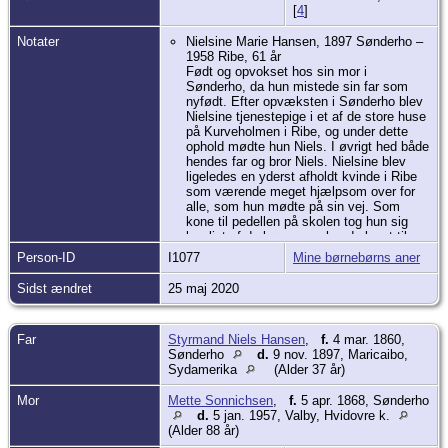
[
4
]
Notater
Nielsine Marie Hansen, 1897 Sønderho –
1958 Ribe, 61 år
Født og opvokset hos sin mor i
Sønderho, da hun mistede sin far som
nyfødt. Efter opvæksten i Sønderho blev
Nielsine tjenestepige i et af de store huse
på Kurveholmen i Ribe, og under dette
ophold mødte hun Niels. I øvrigt hed både
hendes far og bror Niels. Nielsine blev
ligeledes en yderst afholdt kvinde i Ribe
som værende meget hjælpsom over for
alle, som hun mødte på sin vej. Som
kone til pedellen på skolen tog hun sig
kærligt af de børn, som havde langt til
skole og ofte om vinteren var forkomne,
Person-ID
I1077
Mine børnebørns aner
når de nåede frem. Hun var ligeledes
dygtig med sine hænder og var samtidig
Sidst ændret
25 maj 2020
meget handlekraftig. Hendes motto var, at
hvis man kun gør det, der er nødvendigt,
er livet ikke værd at leve. Hun fik en
Far
Styrmand Niels Hansen
,
f.
4 mar. 1860,
ualmindelig stor begravelse fra Sct.
Sønderho
d.
9 nov. 1897, Maricaibo,
Catharinæ Kirke i Ribe. Nielsine døde på
Sydamerika
(Alder 37 år)
sin 61 års fødseldag af kræft i maven.
Mor
Mette Sonnichsen
,
f.
5 apr. 1868, Sønderho
d.
5 jan. 1957, Valby, Hvidovre k.
(Alder 88 år)