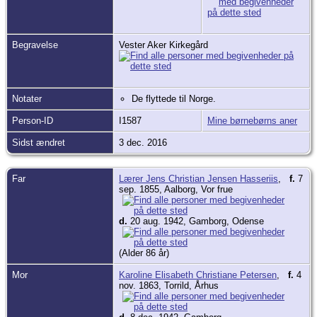
Begravelse
Vester Aker Kirkegård
Notater
De flyttede til Norge.
Person-ID
I1587
Mine børnebørns aner
Sidst ændret
3 dec. 2016
Far
Lærer Jens Christian Jensen Hasseriis
,
f.
7
sep. 1855, Aalborg, Vor frue
d.
20 aug. 1942, Gamborg, Odense
(Alder 86 år)
Mor
Karoline Elisabeth Christiane Petersen
,
f.
4
nov. 1863, Torrild, Århus