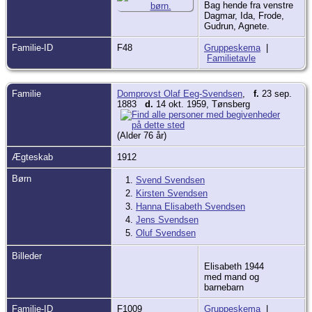
Bag hende fra venstre
Dagmar, Ida, Frode,
Gudrun, Agnete.
Familie-ID
F48
Gruppeskema
|
Familietavle
Familie
Domprovst Olaf Eeg-Svendsen
,
f.
23 sep.
1883
d.
14 okt. 1959, Tønsberg
(Alder 76 år)
Ægteskab
1912
Børn
1.
Svend Svendsen
2.
Kirsten Svendsen
3.
Hanna Elisabeth Svendsen
4.
Jens Svendsen
5.
Oluf Svendsen
Billeder
Elisabeth 1944
med mand og
barnebarn
Familie-ID
F1009
Gruppeskema
|