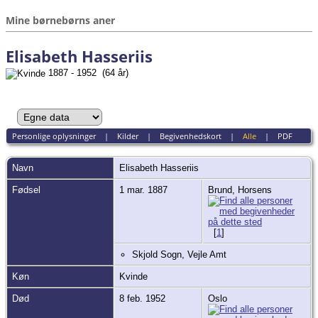
Mine børnebørns aner
Elisabeth Hasseriis
1887 - 1952 (64 år)
Personlige oplysninger
|
Kilder
|
Begivenhedskort
|
Alle
|
PDF
Navn
Elisabeth
Hasseriis
Fødsel
1 mar. 1887
Brund, Horsens
[
1
]
Skjold Sogn, Vejle Amt
Køn
Kvinde
Død
8 feb. 1952
Oslo