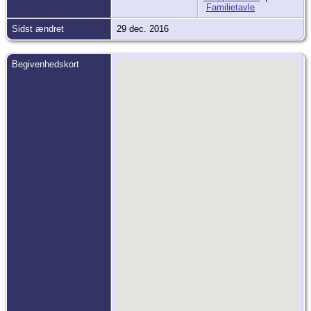
Familietavle
Sidst ændret
29 dec. 2016
Begivenhedskort