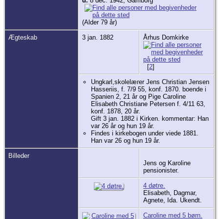
d.
8 dec. 1942, Gamborg
(Alder 79 år)
Ægteskab
3 jan. 1882
Århus Domkirke
[
2
]
Ungkarl,skolelærer Jens Christian Jensen
Hasseriis, f. 7/9 55, konf. 1870. boende i
Spanien 2, 21 år og Pige Caroline
Elisabeth Christiane Petersen f. 4/11 63,
konf. 1878, 20 år.
Gift 3 jan. 1882 i Kirken. kommentar: Han
var 26 år og hun 19 år.
Findes i kirkebogen under viede 1881.
Han var 26 og hun 19 år.
Billeder
Jens og Karoline
pensionister.
4 døtre.
Elisabeth, Dagmar,
Agnete, Ida. Ukendt.
Caroline med 5 børn.