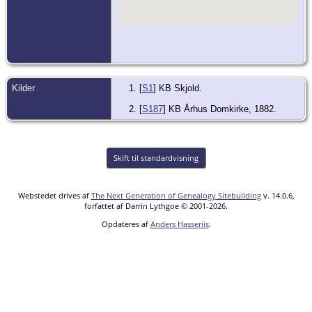
Kilder
[
S1
] KB Skjold.
[
S187
] KB Århus Domkirke, 1882.
Skift til standardvisning
Webstedet drives af
The Next Generation of Genealogy Sitebuilding
v. 14.0.6,
forfattet af Darrin Lythgoe © 2001-2026.
Opdateres af
Anders Hasseriis
.