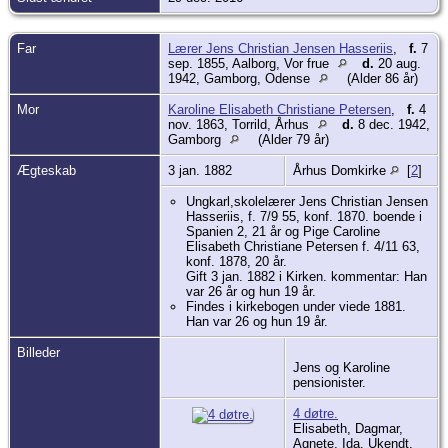
Far
Lærer Jens Christian Jensen Hasseriis
,
f.
7
sep. 1855, Aalborg, Vor frue
d.
20 aug.
1942, Gamborg, Odense
(Alder 86 år)
Mor
Karoline Elisabeth Christiane Petersen
,
f.
4
nov. 1863, Torrild, Århus
d.
8 dec. 1942,
Gamborg
(Alder 79 år)
Ægteskab
3 jan. 1882
Århus Domkirke
[
2
]
Ungkarl,skolelærer Jens Christian Jensen
Hasseriis, f. 7/9 55, konf. 1870. boende i
Spanien 2, 21 år og Pige Caroline
Elisabeth Christiane Petersen f. 4/11 63,
konf. 1878, 20 år.
Gift 3 jan. 1882 i Kirken. kommentar: Han
var 26 år og hun 19 år.
Findes i kirkebogen under viede 1881.
Han var 26 og hun 19 år.
Billeder
Jens og Karoline
pensionister.
4 døtre.
Elisabeth, Dagmar,
Agnete, Ida. Ukendt.