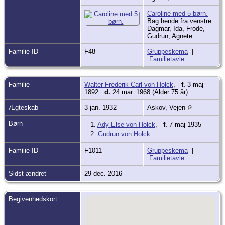
Caroline med 5 børn.
Bag hende fra venstre
Dagmar, Ida, Frode,
Gudrun, Agnete.
Familie-ID
F48
Gruppeskema
|
Familietavle
Familie
Walter Frederik Carl von Holck
,
f.
3 maj
1892
d.
24 mar. 1968 (Alder 75 år)
Ægteskab
3 jan. 1932
Askov, Vejen
Børn
1.
Ady Else von Holck
,
f.
7 maj 1935
2.
Gudrun von Holck
Familie-ID
F1011
Gruppeskema
|
Familietavle
Sidst ændret
29 dec. 2016
Begivenhedskort