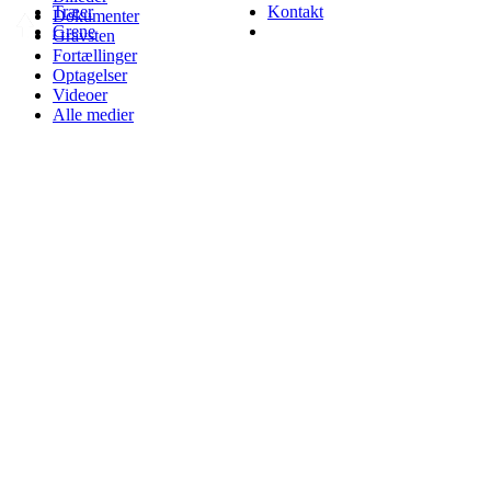
Træer
Kontakt
Dokumenter
Grene
Gravsten
Fortællinger
Optagelser
Videoer
Alle medier