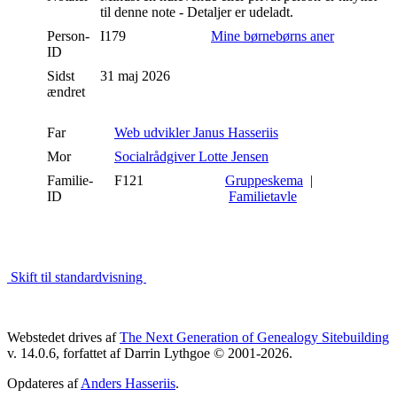
til denne note - Detaljer er udeladt.
Person-
I179
Mine børnebørns aner
ID
Sidst
31 maj 2026
ændret
Far
Web udvikler Janus Hasseriis
Mor
Socialrådgiver Lotte Jensen
Familie-
F121
Gruppeskema
|
ID
Familietavle
Skift til standardvisning
Webstedet drives af
The Next Generation of Genealogy Sitebuilding
v. 14.0.6, forfattet af Darrin Lythgoe © 2001-2026.
Opdateres af
Anders Hasseriis
.