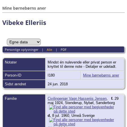
Mine børnebørns aner
Vibeke Elleriis
Personlige oplysninger
|
Alle
|
PDF
Notater
Mindst én nulevende eller privat person er
knyttet til denne note - Detaljer er udeladt.
Person-ID
I180
Mine børnebørns aner
Sidst ændret
24 jun. 2018
Familie
Civilingeniør Vagn Hasseriis Jensen
,
f.
29
maj 1924, Stenderup, Nybøl, Sønderborg
d.
8 jul. 1960, Umeå Sverige