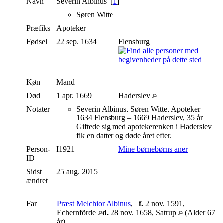
Navn
Severin
Albinus
[
1
]
Søren Witte
Præfiks
Apoteker
Fødsel
22 sep. 1634
Flensburg
Køn
Mand
Død
1 apr. 1669
Haderslev
Notater
Severin Albinus, Søren Witte, Apoteker
1634 Flensburg – 1669 Haderslev, 35 år
Giftede sig med apotekerenken i Haderslev
fik en datter og døde året efter.
Person-
I1921
Mine børnebørns aner
ID
Sidst
25 aug. 2015
ændret
Far
Præst Melchior Albinus
,
f.
2 nov. 1591,
Echernförde
d.
28 nov. 1658, Satrup
(Alder 67
år)