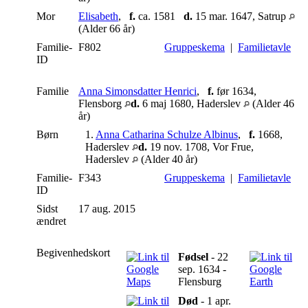
Mor
Elisabeth
,
f.
ca. 1581
d.
15 mar. 1647, Satrup
(Alder 66 år)
Familie-
F802
Gruppeskema
|
Familietavle
ID
Familie
Anna Simonsdatter Henrici
,
f.
før 1634,
Flensborg
d.
6 maj 1680, Haderslev
(Alder 46
år)
Børn
1.
Anna Catharina Schulze Albinus
,
f.
1668,
Haderslev
d.
19 nov. 1708, Vor Frue,
Haderslev
(Alder 40 år)
Familie-
F343
Gruppeskema
|
Familietavle
ID
Sidst
17 aug. 2015
ændret
Begivenhedskort
Fødsel
- 22
sep. 1634 -
Flensburg
Død
- 1 apr.