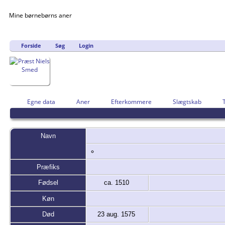
Mine børnebørns aner
Forside
Søg
Login
Egne data
Aner
Efterkommere
Slægtskab
Navn
Præfiks
Fødsel
ca. 1510
Køn
Død
23 aug. 1575