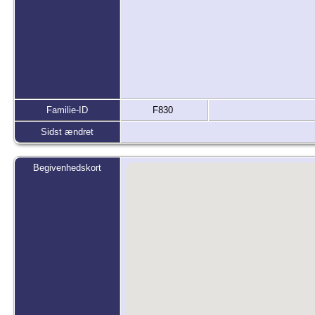
Familie-ID
F830
Sidst ændret
Begivenhedskort