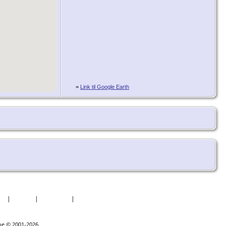
=
Link til Google Earth
er
|
Datoer
|
Rapporter
|
Kilder
goe © 2001-2026.