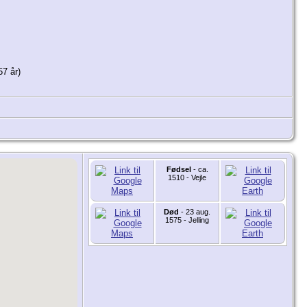
7 år)
Fødsel
- ca.
1510 - Vejle
Død
- 23 aug.
1575 - Jelling