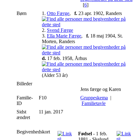
[
6
]
Børn
1.
Otto Færge
,
f.
23 apr. 1902, Randers
2.
Svend Færge
3.
Ella Marie Færge
,
f.
18 maj 1904, St.
Morten, Randers
d.
17 feb. 1958, Århus
(Alder 53 år)
Billeder
Jens færge og Karen
Familie-
F10
Gruppeskema
|
ID
Familietavle
Sidst
11 jan. 2017
ændret
Begivenhedskort
Fødsel
- 1 feb.
1881 - Skelund,