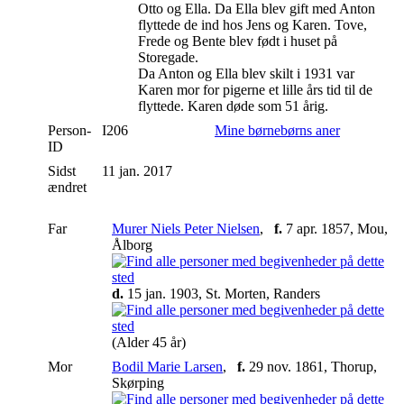
Otto og Ella. Da Ella blev gift med Anton
flyttede de ind hos Jens og Karen. Tove,
Frede og Bente blev født i huset på
Storegade.
Da Anton og Ella blev skilt i 1931 var
Karen mor for pigerne et lille års tid til de
flyttede. Karen døde som 51 årig.
Person-
I206
Mine børnebørns aner
ID
Sidst
11 jan. 2017
ændret
Far
Murer Niels Peter Nielsen
,
f.
7 apr. 1857, Mou,
Ålborg
d.
15 jan. 1903, St. Morten, Randers
(Alder 45 år)
Mor
Bodil Marie Larsen
,
f.
29 nov. 1861, Thorup,
Skørping