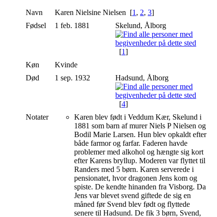
Navn
Karen Nielsine
Nielsen
[
1
,
2
,
3
]
Fødsel
1 feb. 1881
Skelund, Ålborg
[
1
]
Køn
Kvinde
Død
1 sep. 1932
Hadsund, Ålborg
[
4
]
Notater
Karen blev født i Veddum Kær, Skelund i
1881 som barn af murer Niels P Nielsen og
Bodil Marie Larsen. Hun blev opkaldt efter
både farmor og farfar. Faderen havde
problemer med alkohol og hængte sig kort
efter Karens bryllup. Moderen var flyttet til
Randers med 5 børn. Karen serverede i
pensionatet, hvor dragonen Jens kom og
spiste. De kendte hinanden fra Visborg. Da
Jens var blevet svend giftede de sig en
måned før Svend blev født og flyttede
senere til Hadsund. De fik 3 børn, Svend,