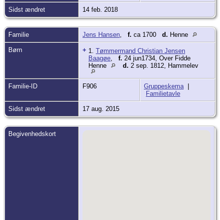
Sidst ændret
14 feb. 2018
Familie
Jens Hansen
,
f.
ca 1700
d.
Henne
Børn
+
1.
Tømmermand Christian Jensen
Baagøe
,
f.
24 jun1734, Over Fidde
Henne
d.
2 sep. 1812, Hammelev
Familie-ID
F906
Gruppeskema
|
Familietavle
Sidst ændret
17 aug. 2015
Begivenhedskort