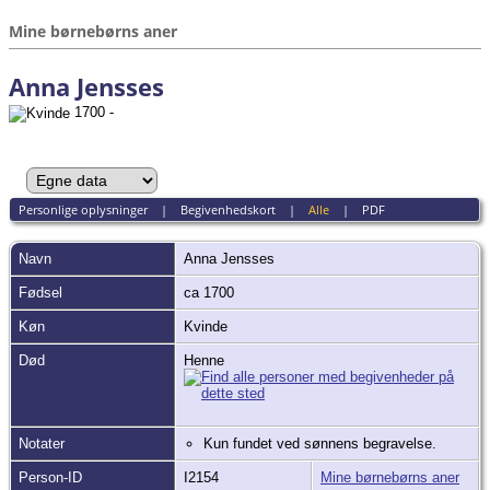
Mine børnebørns aner
Anna Jensses
1700 -
Personlige oplysninger
|
Begivenhedskort
|
Alle
|
PDF
Navn
Anna
Jensses
Fødsel
ca 1700
Køn
Kvinde
Død
Henne
Notater
Kun fundet ved sønnens begravelse.
Person-ID
I2154
Mine børnebørns aner