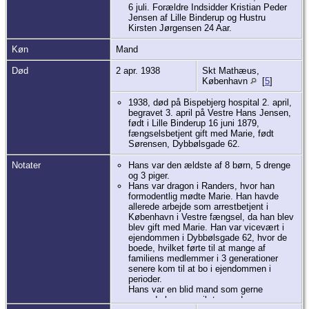
6 juli. Forældre Indsidder Kristian Peder
Jensen af Lille Binderup og Hustru
Kirsten Jørgensen 24 Aar.
Køn
Mand
Død
2 apr. 1938
Skt Mathæus,
København
[
5
]
1938, død på Bispebjerg hospital 2. april,
begravet 3. april på Vestre Hans Jensen,
født i Lille Binderup 16 juni 1879,
fængselsbetjent gift med Marie, født
Sørensen, Dybbølsgade 62.
Notater
Hans var den ældste af 8 børn, 5 drenge
og 3 piger.
Hans var dragon i Randers, hvor han
formodentlig mødte Marie. Han havde
allerede arbejde som arrestbetjent i
København i Vestre fængsel, da han blev
blev gift med Marie. Han var vicevært i
ejendommen i Dybbølsgade 62, hvor de
boede, hvilket førte til at mange af
familiens medlemmer i 3 generationer
senere kom til at bo i ejendommen i
perioder.
Hans var en blid mand som gerne
passede børn og gik tur med