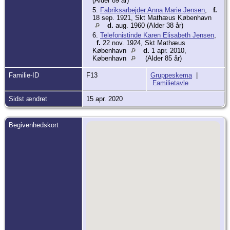
(Alder 89 år)
5.
Fabriksarbejder Anna Marie Jensen
,
f.
18 sep. 1921, Skt Mathæus København
d.
aug. 1960 (Alder 38 år)
6.
Telefonistinde Karen Elisabeth Jensen
,
f.
22 nov. 1924, Skt Mathæus
København
d.
1 apr. 2010,
København
(Alder 85 år)
Familie-ID
F13
Gruppeskema
|
Familietavle
Sidst ændret
15 apr. 2020
Begivenhedskort