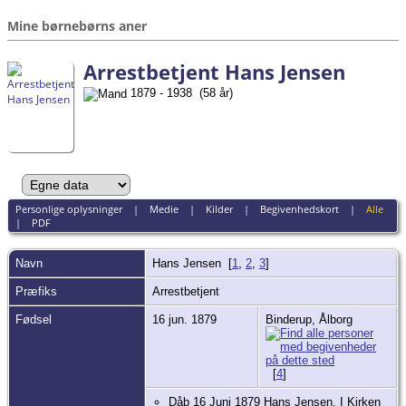
Mine børnebørns aner
Arrestbetjent Hans Jensen
1879 - 1938 (58 år)
Personlige oplysninger
|
Medie
|
Kilder
|
Begivenhedskort
|
Alle
|
PDF
Navn
Hans
Jensen
[
1
,
2
,
3
]
Præfiks
Arrestbetjent
Fødsel
16 jun. 1879
Binderup, Ålborg
[
4
]
Dåb 16 Juni 1879 Hans Jensen, I Kirken