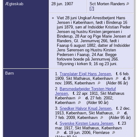
Ægteskab
28 jun. 1907
Sct Morten Randers
[
7
]
Viet 28 juni Ungkarl Arrestbetjent Hans
Jensen i København, født i Binderup 16
juni 1879, søn af Indsidder Kristian Peder
Jensen og hustru Kirsten jørgensen i
Binderup, 28 Aar og Pige Marie Jensen af
Randers, Gl. Jennumvej 266, født i
Faarup 6 august 1882, datter af Indsidder
Jens Sørensen og Hustru Kirsten
Pedersen i Faarup, 24 Aar. Begge
forlovere boede på Jennumvej 266.
Tillysning i kirken 9, 16 og 23 juni.
Børn
1.
Translatør Eigil Hans Jensen
,
f.
6 feb.
1909, Skt Mathæus, København
d.
9
nov. 1995, København
(Alder 86 år)
2.
Børsmedarbejder Torsten Herluf
Jensen
,
f.
22 apr. 1911, Skt Mathæus
København
d.
27 feb. 2002,
København
(Alder 90 år)
3.
Snedker Halvor Knud Jensen
,
f.
2 dec.
1913, København, Skt Mathæus,
d.
7 feb. 2009, København
(Alder 95 år)
4.
Syerske Kirsten Laura Jensen
,
f.
23
mar. 1917, Skt Mathæus, København
d.
19 jun. 2006, Flemløse