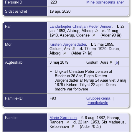
barnevognen, hvilket var usædvanligt
Person-ID
I223
Mine børnebørns aner
dengang.
Hans' aner har boet i området vest for
Sidst ændret
19 apr. 2020
Hobro. De var bønder og smede og kan
føres tilbage til 1660.
Far
Landarbejder Christian Peder Jensen
,
f.
27
jan. 1853, Alstrup, Ålborg
d.
11 aug.
1943, Asperup, Odense
(Alder 90 år)
Mor
Kirsten Jørgensdatter
,
f.
3 maj 1855,
Gislum, Års
d.
17 sep. 1929, Durup,
Ålborg
(Alder 74 år)
Ægteskab
3 maj 1879
Gislum, Aars
[
6
]
Ungkarl Christian Peter Jensen af
Binderup 26 Aar, Pigen Kirsten
Jørgensdatter af Nyrup 24 Aaar viet 3 maj
1879 i Kirken. Tillyst 22 april. Deres
brødre var forlovere
Familie-ID
F93
Gruppeskema
|
Familietavle
Familie
Marie Sørensen
,
f.
6 aug. 1882, Faarup,
Randers
d.
22 jan. 1953, Skt Mathæus,
København
(Alder 70 år)