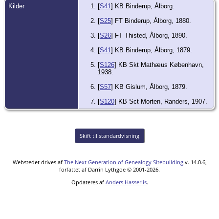
Kilder
[
S41
] KB Binderup, Ålborg.
[
S25
] FT Binderup, Ålborg, 1880.
[
S26
] FT Thisted, Ålborg, 1890.
[
S41
] KB Binderup, Ålborg, 1879.
[
S126
] KB Skt Mathæus København,
1938.
[
S57
] KB Gislum, Ålborg, 1879.
[
S120
] KB Sct Morten, Randers, 1907.
Skift til standardvisning
Webstedet drives af
The Next Generation of Genealogy Sitebuilding
v. 14.0.6,
forfattet af Darrin Lythgoe © 2001-2026.
Opdateres af
Anders Hasseriis
.