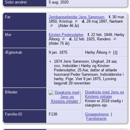
tidspunkt til København hvor de
Sidst ændret
5 aug. 2020
etablerede sig i en lille lejlighed og fik 6
børn. Først 3 drenge så 3 piger. Marie fik
senere leddegigt .
Far
Jernbanearbejder Jens Sørensen
,
f.
30 mar.
Barnebarnet Birthe fortæller om Marie
1850, Kristrup
d.
29 maj 1897, Nørbæk
hendes mormor:
(Alder 46 år)
Nogle af mine tidligste erindringer (ca
1954) foregår i min mormors stue i
Mor
Kirsten Pedersdatter
,
f.
22 feb. 1849, Hørby
Dybbølsgade. Mormor sad på en stol med
Ålborg
d.
12 feb. 1925, Randers
armlæn midt for den ene væg. Hun havde
(Alder 75 år)
en skammel under fødderne og over
hendes hoved hang et foto af hendes 3
Ægteskab
9 jan. 1875
drenge. Moster Beth (datteren) boede
Hørby Ålborg
[
4
]
sammen med mormor, og hun lavede
mad, når hun kom hjem fra
1874 Jens Sørensen, Ungkarl, 24 aar,
telefoncentralen. Eigil (sønnen) kom også
xxx, Indsidder i Hørby og Kirsten
og spiste når han kom fra arbejde.
Pedersdatter, 25 Aar, datter af afdøde
Min mor sørgede for at mormor fik
husmand Peder Sørensen, Indsidderske i
frokost.
hørby, Pige. Viet 9 jan 1875, Lysning
Jeg husker engang hvor jeg skulle gå ned
begyndt 29 november.
til mormor med 2 stykker mad på en
tallerken. Jeg husker det fordi jeg tabte
Billeder
Dragkiste med Jens og
den ene mad med russisk salat. (Vi
Kirstens initialer
boede højere oppe i opgangen)
Kisten er 2018 stadig i
På mormors kakkelovn var der en lille
slægtens eje.
blank låge. Når man åbnede den var der
nogle ringe som kunne tages op, så man
Familie-ID
F138
Gruppeskema
|
kunne have en kedel eller en gryde
Familietavle
stående. I det rum blev der stegt æbler.
Jeg var tit nede hos mormor om