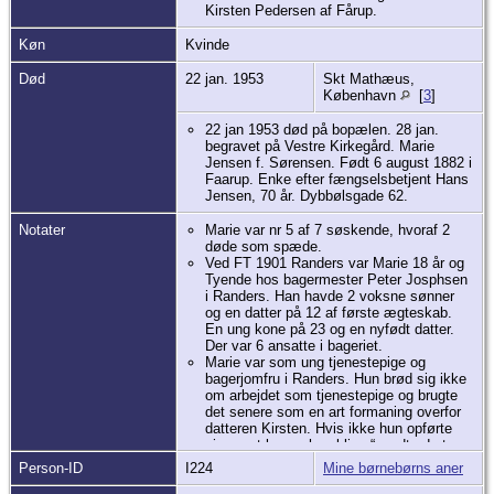
Kirsten Pedersen af Fårup.
Køn
Kvinde
Død
22 jan. 1953
Skt Mathæus,
København
[
3
]
22 jan 1953 død på bopælen. 28 jan.
begravet på Vestre Kirkegård. Marie
Jensen f. Sørensen. Født 6 august 1882 i
Faarup. Enke efter fængselsbetjent Hans
Jensen, 70 år. Dybbølsgade 62.
Notater
Marie var nr 5 af 7 søskende, hvoraf 2
døde som spæde.
Ved FT 1901 Randers var Marie 18 år og
Tyende hos bagermester Peter Josphsen
i Randers. Han havde 2 voksne sønner
og en datter på 12 af første ægteskab.
En ung kone på 23 og en nyfødt datter.
Der var 6 ansatte i bageriet.
Marie var som ung tjenestepige og
bagerjomfru i Randers. Hun brød sig ikke
om arbejdet som tjenestepige og brugte
det senere som en art formaning overfor
datteren Kirsten. Hvis ikke hun opførte
sig pænt kunne hun blive “sendt ud at
tjene bønder” Hun blev gift i Randers med
Person-ID
I224
Mine børnebørns aner
Hans. De flyttede som mange på det