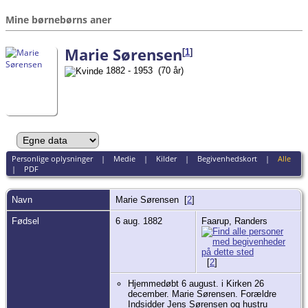
Mine børnebørns aner
Marie Sørensen
[
1
]
1882 - 1953 (70 år)
Personlige oplysninger
|
Medie
|
Kilder
|
Begivenhedskort
|
Alle
|
PDF
Navn
Marie
Sørensen
[
2
]
Fødsel
6 aug. 1882
Faarup, Randers
[
2
]
Hjemmedøbt 6 august. i Kirken 26
december. Marie Sørensen. Forældre
Indsidder Jens Sørensen og hustru