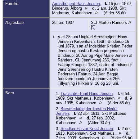
eftermiddagen. Moster Beth havde købt
Familie
Arrestbetjent Hans Jensen
,
f.
16 jun. 1879,
en grammofon og nogle børneplader. Dem
Binderup, Ålborg
d.
2 apr. 1938, Skt
spillede hun for mig når hun var kommet
Mathæus, København
(Alder 58 år)
hjem fra arbejde. En af pladerne var
”SpørgeJørgen”.
Ægteskab
28 jun. 1907
Sct Morten Randers
[
5
]
Viet 28 juni Ungkarl Arrestbetjent Hans
Jensen i København, født i Binderup 16
juni 1879, søn af Indsidder Kristian Peder
Jensen og hustru Kirsten jørgensen i
Binderup, 28 Aar og Pige Marie Jensen af
Randers, Gl. Jennumvej 266, født i
Faarup 6 august 1882, datter af Indsidder
Jens Sørensen og Hustru Kirsten
Pedersen i Faarup, 24 Aar. Begge
forlovere boede på Jennumvej 266.
Tillysning i kirken 9, 16 og 23 juni.
Børn
1.
Translatør Eigil Hans Jensen
,
f.
6 feb.
1909, Skt Mathæus, København
d.
9
nov. 1995, København
(Alder 86 år)
2.
Børsmedarbejder Torsten Herluf
Jensen
,
f.
22 apr. 1911, Skt Mathæus
København
d.
27 feb. 2002,
København
(Alder 90 år)
3.
Snedker Halvor Knud Jensen
,
f.
2 dec.
1913, København, Skt Mathæus,
d.
7 feb. 2009, København
(Alder 95 år)