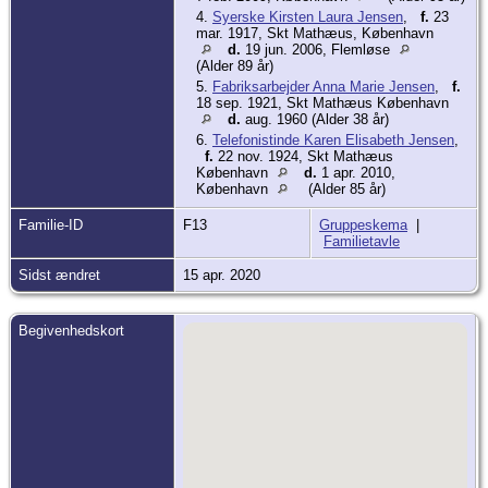
4.
Syerske Kirsten Laura Jensen
,
f.
23
mar. 1917, Skt Mathæus, København
d.
19 jun. 2006, Flemløse
(Alder 89 år)
5.
Fabriksarbejder Anna Marie Jensen
,
f.
18 sep. 1921, Skt Mathæus København
d.
aug. 1960 (Alder 38 år)
6.
Telefonistinde Karen Elisabeth Jensen
,
f.
22 nov. 1924, Skt Mathæus
København
d.
1 apr. 2010,
København
(Alder 85 år)
Familie-ID
F13
Gruppeskema
|
Familietavle
Sidst ændret
15 apr. 2020
Begivenhedskort