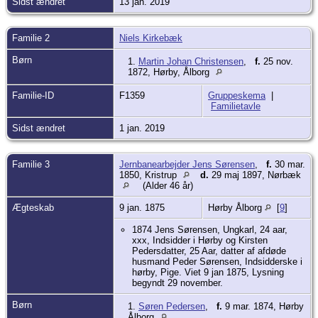
Sidst ændret
13 jan. 2019
Kirkebæk".
Ved FT 1880 var Martin i pleje hos en
familie med en blind datter på 25 år.
3. barn: Søren Pedersen. Ugift Kirsten
Familie 2
Niels Kirkebæk
Pedersen (25 Aar gl) hos Moderen Peder
Sørensens Enke i Hørby. Som
Børn
1.
Martin Johan Christensen
,
f.
25 nov.
Barnefader udlagdes Ungkarl Jens
1872, Hørby, Ålborg
(Andersen)(rettet til) Christian Sørensen i
Hobro. Moderen (Kirsten) tjente på
Familie-ID
F1359
Gruppeskema
|
Rosendal.
Familietavle
Sidst ændret
1 jan. 2019
Familie 3
Jernbanearbejder Jens Sørensen
,
f.
30 mar.
1850, Kristrup
d.
29 maj 1897, Nørbæk
(Alder 46 år)
Ægteskab
9 jan. 1875
Hørby Ålborg
[
9
]
1874 Jens Sørensen, Ungkarl, 24 aar,
xxx, Indsidder i Hørby og Kirsten
Pedersdatter, 25 Aar, datter af afdøde
husmand Peder Sørensen, Indsidderske i
hørby, Pige. Viet 9 jan 1875, Lysning
begyndt 29 november.
Børn
1.
Søren Pedersen
,
f.
9 mar. 1874, Hørby
Ålborg