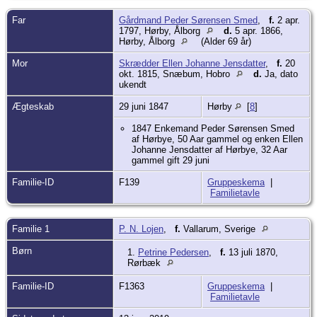
købmand. Adr. Hovmeden 2.
(Der må være en fejl i FT, hvor hun
Far
Gårdmand Peder Sørensen Smed
,
f.
2 apr.
angives at være kommet til Randers
1797, Hørby, Ålborg
d.
5 apr. 1866,
sammen med Købmanden 2 år før.
Hørby, Ålborg
(Alder 69 år)
Tælleren må have antaget dem for at
være ægtefolk)
Mor
Skrædder Ellen Johanne Jensdatter
,
f.
20
De sidste år boede hun måske hos
okt. 1815, Snæbum, Hobro
d.
Ja, dato
datteren Karoline. Hun blev begravet i
ukendt
samme gravsted som Karolines søn der
blev dræbt ved en jagtulykke på fjorden 3
Ægteskab
29 juni 1847
år senere.
Hørby
[
8
]
Hun angav i FT 1901 at have fået 6
levende og 8 døde børn.
1847 Enkemand Peder Sørensen Smed
Jeg har "kun" fundet 6 levende og 3 døde
af Hørbye, 50 Aar gammel og enken Ellen
børn.
Johanne Jensdatter af Hørbye, 32 Aar
1. barn: 13 juli Petrine Pedersen Uægte.
gammel gift 29 juni
Kirsten Pedersen 21 Aar hos Moderen
Hmd Peder Sørensens Smeds Enke i
Familie-ID
F139
Gruppeskema
|
Hørby. udlagt som barnefader
Familietavle
Tømmersvend S. M. Lojen fra Vallarum i
Sverrig. Moderen tjente 10
maanedersdagen før barnets fødsel paa
Familie 1
P. N. Lojen
,
f.
Vallarum, Sverige
Volstrup, hvor den angivne barnefader
paa den Tid havde arbejde.
Børn
1.
Petrine Pedersen
,
f.
13 juli 1870,
Anmeldt under 11 August 1870 fra Hørby
Rørbæk
Sogneraad. Tilstaaelse for modtagelse
afgivet under 3die Sept.
Familie-ID
F1363
Gruppeskema
|
2. barn: 1872 Martin Johan Christensen.
Familietavle
"Ugift Kirsten Pedersen (23) hos moderen
Peder Smeds enke. Barnefader Niels