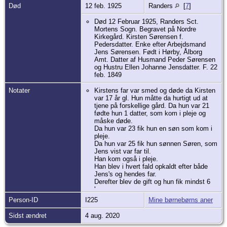
Død
12 feb. 1925
Randers
[
7
]
Død 12 Februar 1925, Randers Sct.
Mortens Sogn. Begravet på Nordre
Kirkegård. Kirsten Sørensen f.
Pedersdatter. Enke efter Arbejdsmand
Jens Sørensen. Født i Hørby, Ålborg
Amt. Datter af Husmand Peder Sørensen
og Hustru Ellen Johanne Jensdatter. F. 22
feb. 1849
Notater
Kirstens far var smed og døde da Kirsten
var 17 år gl. Hun måtte da hurtigt ud at
tjene på forskellige gård. Da hun var 21
fødte hun 1 datter, som kom i pleje og
måske døde.
Da hun var 23 fik hun en søn som kom i
pleje.
Da hun var 25 fik hun sønnen Søren, som
Jens vist var far til.
Han kom også i pleje.
Han blev i hvert fald opkaldt efter både
Jens's og hendes far.
Derefter blev de gift og hun fik mindst 6
børn mere.
Jens døde som 47 årig og hun måtte
Person-ID
I225
Mine børnebørns aner
klare sig med forskellige jobs.
Hun flyttede til Randers og i FT 1901 var
Sidst ændret
4 aug. 2020
hun husholderske hos en ældre