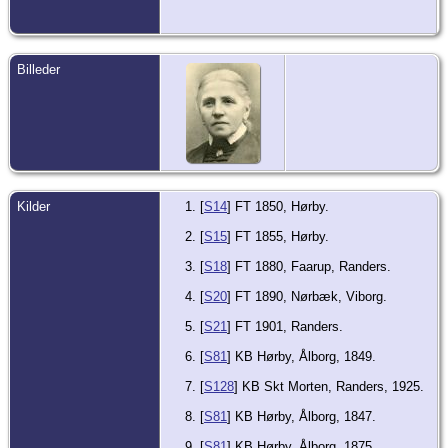
Billeder
Kilder
[
S14
] FT 1850, Hørby.
[
S15
] FT 1855, Hørby.
[
S18
] FT 1880, Faarup, Randers.
[
S20
] FT 1890, Nørbæk, Viborg.
[
S21
] FT 1901, Randers.
[
S81
] KB Hørby, Ålborg, 1849.
[
S128
] KB Skt Morten, Randers, 1925.
[
S81
] KB Hørby, Ålborg, 1847.
[
S81
] KB Hørby, Ålborg, 1875.