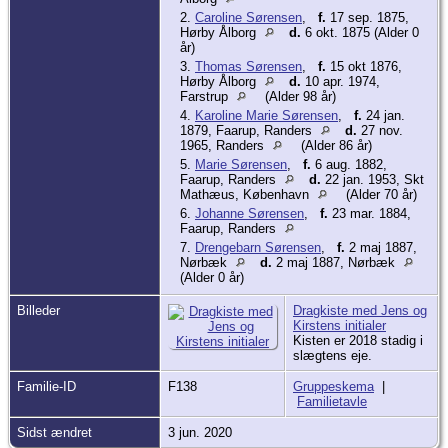
2.
Caroline Sørensen
,
f.
17 sep. 1875,
Hørby Ålborg
d.
6 okt. 1875 (Alder 0
år)
3.
Thomas Sørensen
,
f.
15 okt 1876,
Hørby Ålborg
d.
10 apr. 1974,
Farstrup
(Alder 98 år)
4.
Karoline Marie Sørensen
,
f.
24 jan.
1879, Faarup, Randers
d.
27 nov.
1965, Randers
(Alder 86 år)
5.
Marie Sørensen
,
f.
6 aug. 1882,
Faarup, Randers
d.
22 jan. 1953, Skt
Mathæus, København
(Alder 70 år)
6.
Johanne Sørensen
,
f.
23 mar. 1884,
Faarup, Randers
7.
Drengebarn Sørensen
,
f.
2 maj 1887,
Nørbæk
d.
2 maj 1887, Nørbæk
(Alder 0 år)
Billeder
Dragkiste med Jens og
Kirstens initialer
Kisten er 2018 stadig i
slægtens eje.
Familie-ID
F138
Gruppeskema
|
Familietavle
Sidst ændret
3 jun. 2020