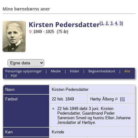
Mine børnebørns aner
Kirsten Pedersdatter
[
1
,
2
,
3
,
4
,
5
]
1849 - 1925 (75 år)
Personlige oplysninger
|
Medie
|
Kilder
|
Begivenhedskort
|
Alle
|
PDF
Navn
Kirsten
Pedersdatter
Fødsel
22 feb. 1849
Hørby Ålborg
[
6
]
22 feb 1849 døbt 3 juni. Kirsten
Pedersdatter, Gaardmand Peder
Sørensen Smed og hustru Ellen Johanne
Jensdatter af Hørbye.
Køn
Kvinde