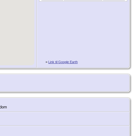
=
Link til Google Earth
ndom