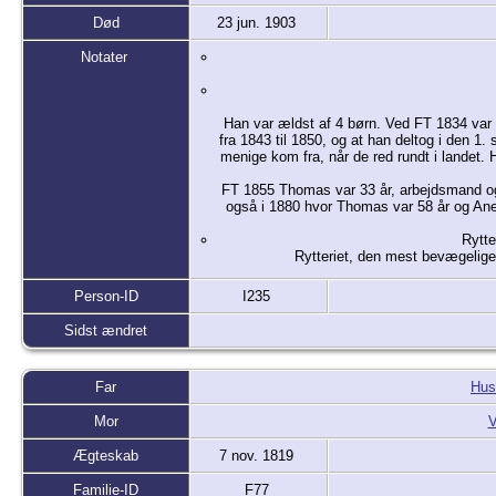
Død
23 jun. 1903
Notater
Han var ældst af 4 børn. Ved FT 1834 var 
fra 1843 til 1850, og at han deltog i den 1
menige kom fra, når de red rundt i landet.
FT 1855 Thomas var 33 år, arbejdsmand og 
også i 1880 hvor Thomas var 58 år og Ane 6
Rytte
Rytteriet, den mest bevægelige 
Skikken med bynavn til soldaterne stammer
Person-ID
I235
Sidst ændret
Far
Hus
Mor
V
Ægteskab
7 nov. 1819
Familie-ID
F77