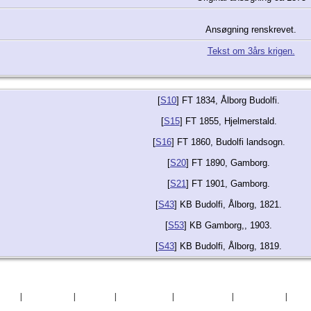
Ansøgning renskrevet.
Tekst om 3års krigen.
[
S10
] FT 1834, Ålborg Budolfi.
[
S15
] FT 1855, Hjelmerstald.
[
S16
] FT 1860, Budolfi landsogn.
[
S20
] FT 1890, Gamborg.
[
S21
] FT 1901, Gamborg.
[
S43
] KB Budolfi, Ålborg, 1821.
[
S53
] KB Gamborg,, 1903.
[
S43
] KB Budolfi, Ålborg, 1819.
søgte
|
Efternavne
|
Billeder
|
Fortællinger
|
Dokumenter
|
Kirkegårde
|
Sted