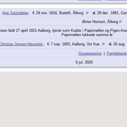
Ane Justsdatter
,
f.
29 nov. 1816, Budolfi, Ålborg
d.
29 dec. 1891, G
Øster Hornum, Ålborg
en født 27 april 1821 Aalborg, tjener som Kudsk i Papirmøllen og Pigen Ane J
Papirmøllen lukkede samme år.
hristian Jensen Hasseriis
,
f.
7 sep. 1855, Aalborg, Vor frue
d.
20 aug.
Gruppeskema
|
Familietavle
6 jul. 2026