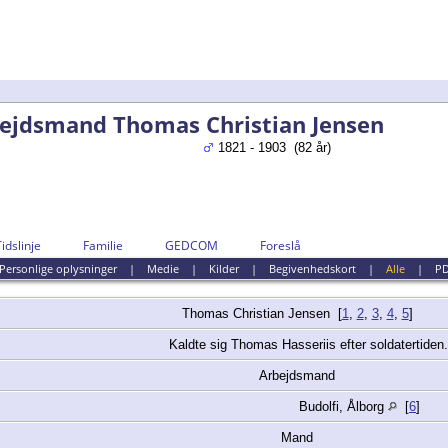
ejdsmand Thomas Christian Jensen
1821 - 1903 (82 år)
Tidslinje
Familie
GEDCOM
Foreslå
Personlige oplysninger
|
Medie
|
Kilder
|
Begivenhedskort
|
Alle
|
P
Thomas Christian
Jensen
[
1
,
2
,
3
,
4
,
5
]
Kaldte sig Thomas Hasseriis efter soldatertiden.
Arbejdsmand
Budolfi, Ålborg
[
6
]
Mand