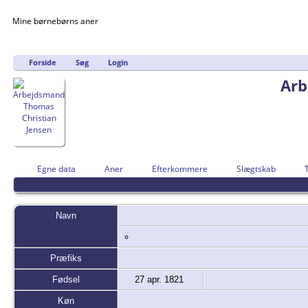
Mine børnebørns aner
Forside
Søg
Login
Arb
Egne data
Aner
Efterkommere
Slægtskab
Navn
Præfiks
Fødsel
27 apr. 1821
Køn