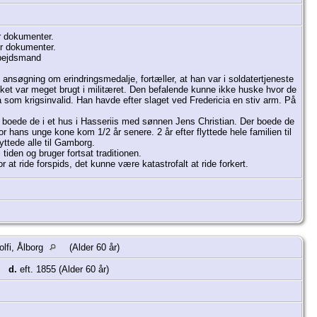
r dokumenter.
er dokumenter.
rbejdsmand
søgning om erindringsmedalje, fortæller, at han var i soldatertjeneste
vilket var meget brugt i militæret. Den befalende kunne ikke huske hvor de
som krigsinvalid. Han havde efter slaget ved Fredericia en stiv arm. På
0 boede de i et hus i Hasseriis med sønnen Jens Christian. Der boede de
r hans unge kone kom 1/2 år senere. 2 år efter flyttede hele familien til
ttede alle til Gamborg.
tiden og bruger fortsat traditionen.
at ride forspids, det kunne være katastrofalt at ride forkert.
1600tallet. Officererne kalde sig ofte et von og et stednavn og det har
er.
olfi, Ålborg
(Alder 60 år)
d.
eft. 1855 (Alder 60 år)