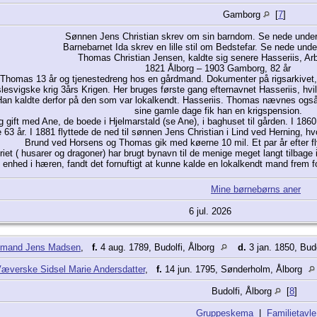
Gamborg
[
7
]
Sønnen Jens Christian skrev om sin barndom. Se nede unde
Barnebarnet Ida skrev en lille stil om Bedstefar. Se nede und
Thomas Christian Jensen, kaldte sig senere Hasseriis, A
1821 Ålborg – 1903 Gamborg, 82 år
Thomas 13 år og tjenestedreng hos en gårdmand. Dokumenter på rigsarkivet, an
. slesvigske krig 3års Krigen. Her bruges første gang efternavnet Hasseriis, h
 Han kaldte derfor på den som var lokalkendt. Hasseriis. Thomas nævnes også 
sine gamle dage fik han en krigspension.
gift med Ane, de boede i Hjelmarstald (se Ane), i baghuset til gården. I 186
3 år. I 1881 flyttede de ned til sønnen Jens Christian i Lind ved Herning, hvo
Brund ved Horsens og Thomas gik med køerne 10 mil. Et par år efter fly
riet ( husarer og dragoner) har brugt bynavn til de menige meget langt tilbage i 
enhed i hæren, fandt det fornuftigt at kunne kalde en lokalkendt mand frem for 
 fra de mange tyske befalingsmænd og officerer i den danske hær tilbage fra 
Mine børnebørns aner
bredt sig også til danske befalingsmænd og soldat
6 jul. 2026
mand Jens Madsen
,
f.
4 aug. 1789, Budolfi, Ålborg
d.
3 jan. 1850, Bud
æverske Sidsel Marie Andersdatter
,
f.
14 jun. 1795, Sønderholm, Ålborg
Budolfi, Ålborg
[
8
]
Gruppeskema
|
Familietavle