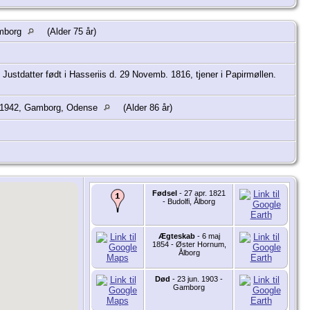
amborg
(Alder 75 år)
ustdatter født i Hasseriis d. 29 Novemb. 1816, tjener i Papirmøllen.
 1942, Gamborg, Odense
(Alder 86 år)
Fødsel
- 27 apr. 1821
- Budolfi, Ålborg
Ægteskab
- 6 maj
1854 - Øster Hornum,
Ålborg
Død
- 23 jun. 1903 -
Gamborg