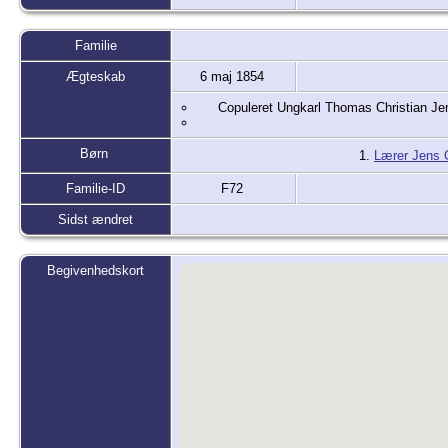
Familie
Ægteskab
6 maj 1854
Copuleret Ungkarl Thomas Christian Jens
Børn
1.
Lærer Jens C
Familie-ID
F72
Sidst ændret
Begivenhedskort