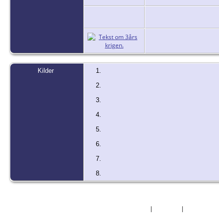
Kilder
Forside
|
Nyheder
|
Mest Efter