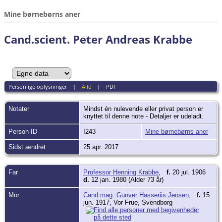
Mine børnebørns aner
Cand.scient. Peter Andreas Krabbe
Personlige oplysninger
|
Alle
|
PDF
Notater
Mindst én nulevende eller privat person er
knyttet til denne note - Detaljer er udeladt.
Person-ID
I243
Mine børnebørns aner
Sidst ændret
25 apr. 2017
Far
Professor Henning Krabbe
,
f.
20 jul. 1906
d.
12 jan. 1980 (Alder 73 år)
Mor
Cand.mag. Gunver Hasseriis Jensen
,
f.
15
jun. 1917, Vor Frue, Svendborg