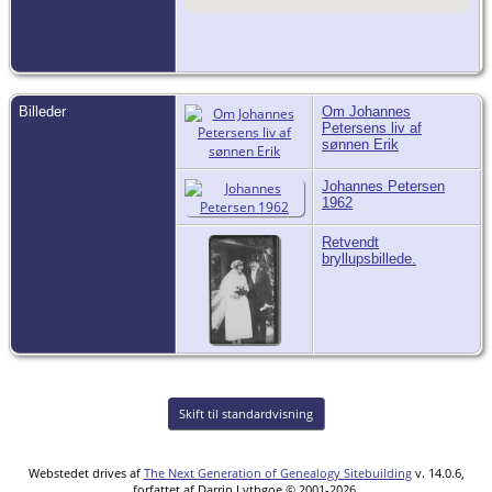
Billeder
Om Johannes
Petersens liv af
sønnen Erik
Johannes Petersen
1962
Retvendt
bryllupsbillede.
Skift til standardvisning
Webstedet drives af
The Next Generation of Genealogy Sitebuilding
v. 14.0.6,
forfattet af Darrin Lythgoe © 2001-2026.