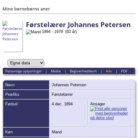
Mine børnebørns aner
Førstelærer Johannes Petersen
1894 - 1978 (83 år)
Personlige oplysninger
|
Medie
|
Begivenhedskort
|
Alle
|
PDF
Navn
Johannes
Petersen
Præfiks
Førstelærer
Fødsel
4 dec. 1894
Ansager
Køn
Mand