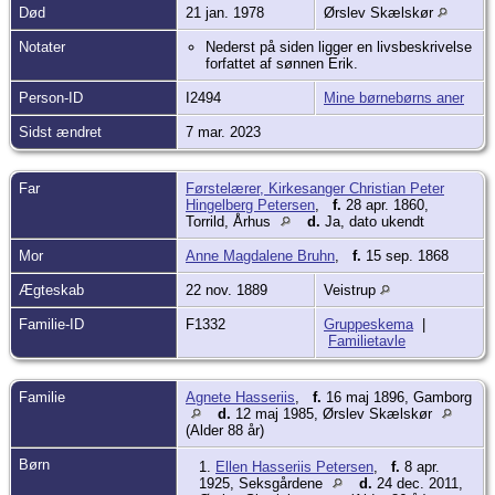
Død
21 jan. 1978
Ørslev Skælskør
Notater
Nederst på siden ligger en livsbeskrivelse
forfattet af sønnen Erik.
Person-ID
I2494
Mine børnebørns aner
Sidst ændret
7 mar. 2023
Far
Førstelærer, Kirkesanger Christian Peter
Hingelberg Petersen
,
f.
28 apr. 1860,
Torrild, Århus
d.
Ja, dato ukendt
Mor
Anne Magdalene Bruhn
,
f.
15 sep. 1868
Ægteskab
22 nov. 1889
Veistrup
Familie-ID
F1332
Gruppeskema
|
Familietavle
Familie
Agnete Hasseriis
,
f.
16 maj 1896, Gamborg
d.
12 maj 1985, Ørslev Skælskør
(Alder 88 år)
Børn
1.
Ellen Hasseriis Petersen
,
f.
8 apr.
1925, Seksgårdene
d.
24 dec. 2011,