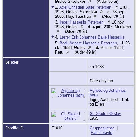
Ørslev Skælskør
(Alder 86 år)
+
2.
Axel Christian Balle Petersen
,
f.
1 jul.
1926, Ørslev, Skælskør
d.
28 sep.
2005, Høje Taastrup
(Alder 79 år)
3.
Inger Hasseriis Petersen
,
f.
10 nov.
1928, Ørslev
d.
4 jan. 2007, Munkebo
(Alder 78 år)
+
4.
Lærer Erik Johannes Balle Hasseriis
5.
Bodil Agnete Hasseriis Petersen
,
f.
26.
okt. 1938, Ørslev
d.
9. mar. 1988,
Peru
(Alder 49 år)
Billeder
ca 1938
Deres bryllup
Agnete og Johannes
børn
Inger, Axel, Bodil, Erik
og Ellen
Gl. Skole i Ørslev
1965
Familie-ID
F1010
Gruppeskema
|
Familietavle