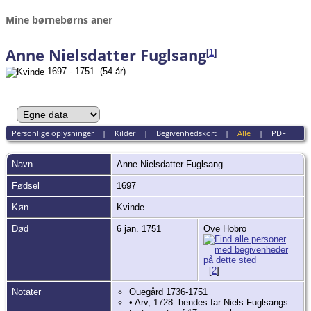
Mine børnebørns aner
Anne Nielsdatter Fuglsang
[
1
]
1697 - 1751 (54 år)
Personlige oplysninger
|
Kilder
|
Begivenhedskort
|
Alle
|
PDF
Navn
Anne Nielsdatter
Fuglsang
Fødsel
1697
Køn
Kvinde
Død
6 jan. 1751
Ove Hobro
[
2
]
Notater
Ouegård 1736-1751
• Arv, 1728. hendes far Niels Fuglsangs