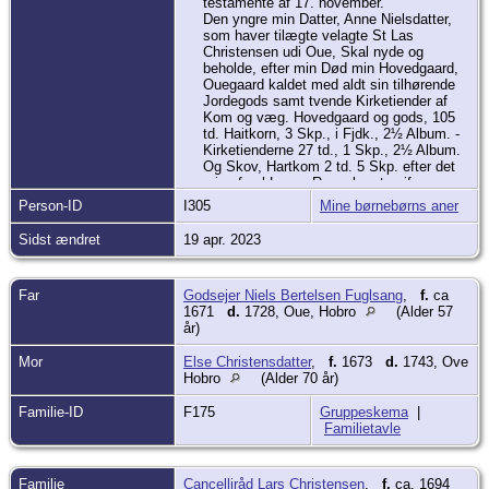
testamente af 17. november.
Den yngre min Datter, Anne Nielsdatter,
som haver tilægte velagte St Las
Christensen udi Oue, Skal nyde og
beholde, efter min Død min Hovedgaard,
Ouegaard kaldet med aldt sin tilhørende
Jordegods samt tvende Kirketiender af
Kom og væg. Hovedgaard og gods, 105
td. Haitkorn, 3 Skp., i Fjdk., 2½ Album. -
Kirketienderne 27 td., 1 Skp., 2½ Album.
Og Skov, Hartkom 2 td. 5 Skp. efter det
mig af sal Leene Rosenkrantz gifne og
meddelte Skøde med ald den Rett og
Person-ID
I305
Mine børnebørns aner
Rettighed, som samme mig foruden og
meddeler, - intet undtagen i nogen Maade,
Sidst ændret
19 apr. 2023
være sig af Skov og ald anden Herlighed
og Indkomst uden allermindst det, som
baade forhen herudi findes næfnet og
Far
Godsejer Niels Bertelsen Fuglsang
,
f.
ca
Møllen er tillagt saa og det, som herefter
1671
d.
1728, Oue, Hobro
(Alder 57
bliver specificeret.
år)
Det øvrige, ved hvad navn nævnes,
Besætningen hermed, som er og findes
Mor
Else Christensdatter
,
f.
1673
d.
1743, Ove
ved gaarden, samt Kornet i Laden
Hobro
(Alder 70 år)
imedberegnet, biholder min kiære Datter
og hendes mand for sig og sine til Arf og
Familie-ID
F175
Eje.
Gruppeskema
|
Hvorimod Las Christensen og min Datter
Familietavle
tager til sig ald min bortskyldige Gæld,
men og min tilstaaende Krav, hvorpaa
begge dele er givet hannem en Opskrift,
Familie
Cancelliråd Lars Christensen
,
f.
ca. 1694