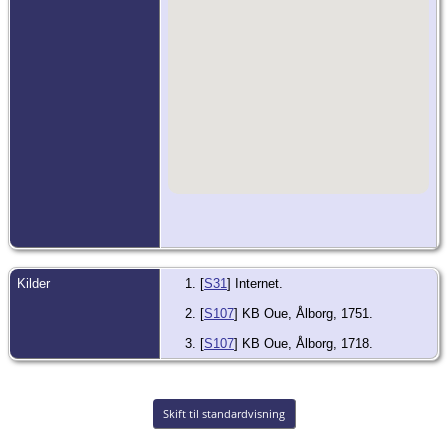
Blandt indberetningerne fra 1739 lyder:
Indberetning om skolevæsenet i Vive,
Ove og Valsgaard, 1739
Wiwe, Owe og Walsgaard Sognes høre
tilsammen og betienes af een Præst.
Kirkerne (alle 3) tilhører Owegaards Ejer,
nemlig Assessor Lauritz Christensens
Enke, som og er største Lods Ejer i Owe
Sogn; men i Wiwe Sogn er Lieutenant
Høeg paa Dalsgaard og i Walsgaard sogn
en Mand, navnlig Jens Ipsen største
Lods Ejere. Her er ingen Degnebolig, men
Degnen haver hidindtil maatt leje sig
Huus: bør derfor af Kirke Ejeren bygges
Degnebolig paa et til Skolehold bequæmt
stæd, hvorom ved Owe Sogn skal videre
blive meldet.
I Wiwe er vel et Skolehuus opbygt ved
Dalsgaards Ejeres og andres Hielp; men
Kilder
[
S31
] Internet.
er ikke tilstrækkelig til Skolehold for
Sognets Ungdom, førend der bliver endnu
[
S107
] KB Oue, Ålborg, 1751.
4. Fag tilbyggede: saa fattes ogsaa
Skorsteen, samt Loft over 3. fag, og
[
S107
] KB Oue, Ålborg, 1718.
andre Indrættelser. Hvorfor det ikke
meget anderledes antegnes ansees,
endsom det af nyt skulle bygges.
I Owe Sogn og Bye behøver baade en à
parte ny Skole at vorde bygt, som
Skift til standardvisning
beqvæmmeligt kand sættes, østen for
Christen Thomasens Gaard ved en Dam,