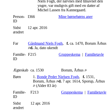
Niels Fogh, der nævnes med tilnavnet den
yngre, var muligvis gift med en datter af
Michel Lassen fra Kannegaard.
Person-
I366
Mine børnebørns aner
ID
Sidst
12 apr. 2016
ændret
Far
Gårdmand Niels Fogh
,
f.
ca. 1470, Borum Århus
d.
Ja, dato ukendt
Familie-
F215
Gruppeskema
|
Familietavle
ID
Ægteskab
ca. 1530
Borum, Århus
Børn
1.
Bonde Peder Nielsen Fogh
,
f.
1531,
Borum, Århus
d.
7 apr. 1614, Sporup, Århus
(Alder 83 år)
Familie-
F213
Gruppeskema
|
Familietavle
ID
Sidst
12 apr. 2016
ændret