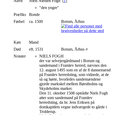
Navn
Niels Nielsen
Fogh
[
1
]
"den yngre"
Præfiks
Bonde
Fødsel
ca. 1500
Borum, Århus
Køn
Mand
Død
eft. 1531
Borum, Århus
Notater
NIELS FOGH
der var selvejergårdmand i Borum og
sandemand i Framlev herred, nævnes den
12. august 1495 som en af de 8 dannemænd
på Framlev herredsting, som vidnede, at de
så og hørte, hvorledes sandemændene
gjorde markskel mellem Børstholms og
Skydeholms marker.
Den 11. oktober 1508 optrådte Niels Fogh
atter som sandemand på Framlev
herredsting, da hr. Jens Eriksen på
domkapitlets vegne indværgede to gårde i
Trolderup.