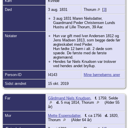
Køn
Kvinde
Død
3 aug. 1831
Thorum
[
3
]
3 aug 1831 Maren Nielsdatter,
Gaardmand Peder Christensen Lunds
Hustru af Lille Thorum, 39 Aar.
Notater
Hun var gift med Iver Andersen 1812 og
Jens Madsen 1813, som begge døde før
ægteskabet med Peder.
Hun fødte 12 børn i alt. 2 døde som
spæde. De første med de første
ægtemænd.
Hendes far Niels Knudsen var trolover
ved hendes andet bryllup.
Person-ID
I4143
Mine børnebørns aner
Sidst ændret
15 okt. 2019
Far
Gårdmand Niels Knudsen
,
f.
1759, Selde
d.
5 maj 1814, Thorum
(Alder 55
år)
Mor
Mette Espensdatter
,
f.
ca 1756
d.
1820,
Thorum
(Alder 64 år)