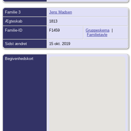
Familie 3
Jens Madsen
Ægteskab
1813
Familie-ID
F1459
Gruppeskema
|
Familietavle
Sidst ændret
15 okt. 2019
Begivenhedskort