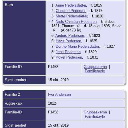
Børn
1.
Anne Pedersdatter
,
f.
1815
2.
Christen Pedersen
,
f.
1817
3.
Mette Pedersdatter
,
f.
1820
+
4.
Niels Christian Pedersen
,
f.
8 dec.
1821, Thorum
d.
18 aug. 1895, Selde
(Alder 73 år)
5.
Anders Pedersen
,
f.
1823
6.
Hans Pedersen
,
f.
1825
7.
Dorthe Marie Pedersdatter
,
f.
1827
8.
Jens Pedersen
,
f.
1829
9.
Povel Pedersen
,
f.
1831
Familie-ID
F1453
Gruppeskema
|
Familietavle
Sidst ændret
15 okt. 2019
Familie 2
Iver Andersen
Ægteskab
1812
Familie-ID
F1458
Gruppeskema
|
Familietavle
Sidst ændret
15 okt. 2019