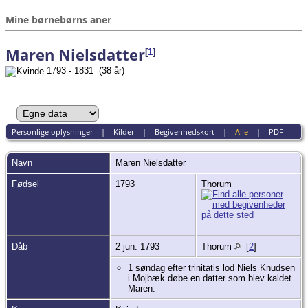
Mine børnebørns aner
Maren Nielsdatter
[
1
]
1793 - 1831 (38 år)
Personlige oplysninger
|
Kilder
|
Begivenhedskort
|
Alle
|
PDF
Navn
Maren
Nielsdatter
Fødsel
1793
Thorum
Dåb
2 jun. 1793
Thorum
[
2
]
1 søndag efter trinitatis lod Niels Knudsen
i Mojbæk døbe en datter som blev kaldet
Maren.