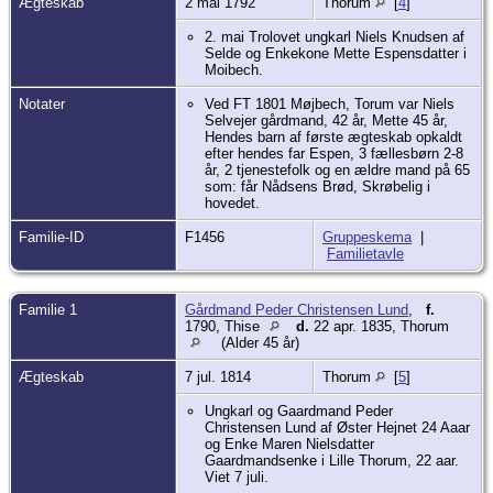
Ægteskab
2 mai 1792
Thorum
[
4
]
2. mai Trolovet ungkarl Niels Knudsen af
Selde og Enkekone Mette Espensdatter i
Moibech.
Notater
Ved FT 1801 Møjbech, Torum var Niels
Selvejer gårdmand, 42 år, Mette 45 år,
Hendes barn af første ægteskab opkaldt
efter hendes far Espen, 3 fællesbørn 2-8
år, 2 tjenestefolk og en ældre mand på 65
som: får Nådsens Brød, Skrøbelig i
hovedet.
Familie-ID
F1456
Gruppeskema
|
Familietavle
Familie 1
Gårdmand Peder Christensen Lund
,
f.
1790, Thise
d.
22 apr. 1835, Thorum
(Alder 45 år)
Ægteskab
7 jul. 1814
Thorum
[
5
]
Ungkarl og Gaardmand Peder
Christensen Lund af Øster Hejnet 24 Aaar
og Enke Maren Nielsdatter
Gaardmandsenke i Lille Thorum, 22 aar.
Viet 7 juli.