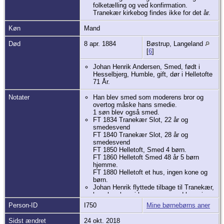
folketælling og ved konfirmation.
Tranekær kirkebog findes ikke for det år.
Køn
Mand
Død
8 apr. 1884
Bøstrup, Langeland
[
6
]
Johan Henrik Andersen, Smed, født i
Hesselbjerg, Humble, gift, dør i Helletofte
71 År.
Notater
Han blev smed som moderens bror og
overtog måske hans smedie.
1 søn blev også smed.
FT 1834 Tranekær Slot, 22 år og
smedesvend
FT 1840 Tranekær Slot, 28 år og
smedesvend
FT 1850 Helletoft, Smed 4 børn.
FT 1860 Helletoft Smed 48 år 5 børn
hjemme.
FT 1880 Helletoft et hus, ingen kone og
børn.
Johan Henrik flyttede tilbage til Tranekær,
hvor han kom i lære som smed hos sin
onkel. Senere var han smed på Tranekær
Person-ID
I750
Mine børnebørns aner
slot og byggede senere smedjen i
Helletofte.
Sidst ændret
24 okt. 2018