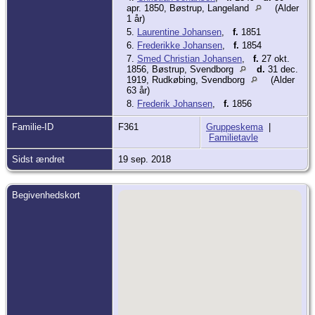
apr. 1850, Bøstrup, Langeland
(Alder
1 år)
5.
Laurentine Johansen
,
f.
1851
6.
Frederikke Johansen
,
f.
1854
7.
Smed Christian Johansen
,
f.
27 okt.
1856, Bøstrup, Svendborg
d.
31 dec.
1919, Rudkøbing, Svendborg
(Alder
63 år)
8.
Frederik Johansen
,
f.
1856
Familie-ID
F361
Gruppeskema
|
Familietavle
Sidst ændret
19 sep. 2018
Begivenhedskort