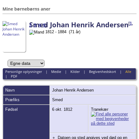
Mine børnebørns aner
Smed Johan Henrik Andersen
[
1
,
2
,
3
,
4
,
5
]
1812 - 1884 (71 år)
Personlige oplysninger
|
Medie
|
Kilder
|
Begivenhedskort
|
Alle
|
PDF
Navn
Johan Henrik
Andersen
Præfiks
Smed
Fødsel
6 okt. 1812
Tranekær
Datoen og sted angives ved død og en