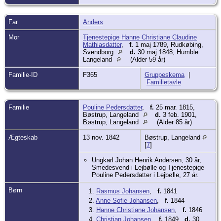
Far
Anders
Mor
Tjenestepige Hanne Christiane Claudine
Mathiasdatter
,
f.
1 maj 1789, Rudkøbing,
Svendborg
d.
30 maj 1848, Humble
Langeland
(Alder 59 år)
Familie-ID
F365
Gruppeskema
|
Familietavle
Familie
Pouline Pedersdatter
,
f.
25 mar. 1815,
Bøstrup, Langeland
d.
3 feb. 1901,
Bøstrup, Langeland
(Alder 85 år)
Ægteskab
13 nov. 1842
Bøstrup, Langeland
[
7
]
Ungkarl Johan Henrik Andersen, 30 år,
Smedesvend i Lejbølle og Tjenestepige
Pouline Pedersdatter i Lejbølle, 27 år.
Børn
1.
Rasmus Johansen
,
f.
1841
2.
Anne Sofie Johansen
,
f.
1844
3.
Hanne Christiane Johansen
,
f.
1846
4.
Christian Johansen
,
f.
1849
d.
30