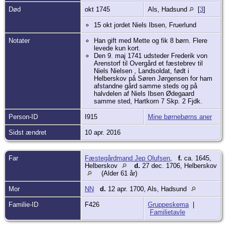
Død
okt 1745
Als, Hadsund
[
3
]
15 okt jordet Niels Ibsen, Fruerlund
Notater
Han gift med Mette og fik 8 børn. Flere
levede kun kort.
Den 9. maj 1741 udsteder Frederik von
Arenstorf til Overgård et fæstebrev til
Niels Nielsen , Landsoldat, født i
Helberskov på Søren Jørgensen for ham
afstandne gård samme steds og på
halvdelen af Niels Ibsen Ødegaard
samme sted, Hartkorn 7 Skp. 2 Fjdk.
Person-ID
I915
Mine børnebørns aner
Sidst ændret
10 apr. 2016
Far
Fæstegårdmand Jep Olufsen
,
f.
ca. 1645,
Helberskov
d.
27 dec. 1706, Helberskov
(Alder 61 år)
Mor
NN
d.
12 apr. 1700, Als, Hadsund
Familie-ID
F426
Gruppeskema
|
Familietavle