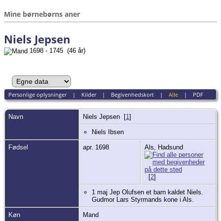
Mine børnebørns aner
Niels Jepsen
1698 - 1745 (46 år)
Personlige oplysninger
|
Kilder
|
Begivenhedskort
|
Alle
|
PDF
Navn
Niels
Jepsen
[
1
]
Niels Ibsen
Fødsel
apr. 1698
Als, Hadsund
[
2
]
1 maj Jep Olufsen et barn kaldet Niels.
Gudmor Lars Styrmands kone i Als.
Køn
Mand