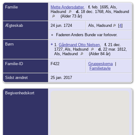
Familie
Mette Andersdatter
,
f.
feb. 1695, Als,
Hadsund
d.
18 dec. 1768, Als, Hadsund
(Alder 73 år)
Ægteskab
24 jun. 1724
Als, Hadsund
[
4
]
Faderen Anders Bunde var forlover.
Børn
+
1.
Gårdmand Otto Nielsen
,
f.
21 dec.
1727, Als, Hadsund
d.
22 mar. 1812,
Als, Hadsund
(Alder 84 år)
Familie-ID
F422
Gruppeskema
|
Familietavle
Sidst ændret
25 jan. 2017
Begivenhedskort