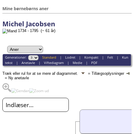
Mine børnebørns aner
Michel Jacobsen
1734 - 1795 (~ 61 år)
Generationer:
Standard
|
Lodret
|
Kompakt
|
Felt
|
Kun
tekst
|
Anetavle
|
Viftediagram
|
Medie
|
PDF
Træk eller rul for at se mere af diagrammet.
= Tillægsoplysninger
= Ny anetavle
Indlæser...