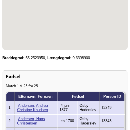
Breddegrad:
55.2523950,
Længdegrad:
9.6398900
Fødsel
Match 1 til 25 fra 25
Efternavn, Fornavn
Fødsel
Person-ID
Andersen, Andrea
4 juni
Øsby
1
I3249
Christine Knudsen
1877
Haderslev
Andersen, Hans
Øsby
2
ca 1700
I3343
Christensen
Haderslev