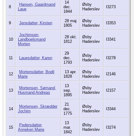
14
Hansen, Gaardmand
Øsby
8
dec.
I3273
Laue
Haderslev
1844
28 maj
Øsby
9
Jensdatter, Kirsten
I3353
1805
Haderslev
Jochimsen,
28 okt.
Øsby
10
Landboelsmand
I3341
1812
Haderslev
Morten
29
Øsby
11
Lauesdatter, Karen
dec.
I3278
Haderslev
1793
Mortensdatter, Bodil
13 apr.
Øsby
12
I2146
Marie
1828
Haderslev
13
Mortensen, Sømand,
Øsby
13
sep.
I2157
Husmand Andreas
Haderslev
1895
21
Mortensen, Skrædder
Øsby
14
dec.
I3344
Jochim
Haderslev
1775
13
Pedersdatter,
Øsby
15
mar.
I3274
Anneken Marie
Haderslev
1842