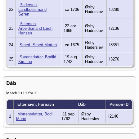
Pedersen,
Øsby
22
Landboelsmand
ca 1706
I3280
Haderslev
Søren
Petersen,
22 apr.
Øsby
23
Arbejdsmand Erich
I2136
1868
Haderslev
Hansen
Øsby
24
Smed, Smed Morten
ca 1675
I3351
Haderslev
Sørensdatter, Bodild
19 aug.
Øsby
25
I3276
Kirstine
1742
Haderslev
Dåb
Match 1 til 1 fra 1
Efternavn, Fornavn
Dåb
Person-ID
Mortensdatter, Bodil
11 sep.
Øsby
1
I2146
Marie
1762
Haderslev