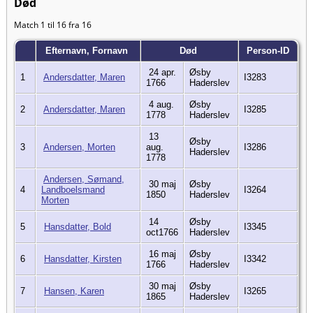
Død
Match 1 til 16 fra 16
Efternavn, Fornavn
Død
Person-ID
24 apr.
Øsby
1
Andersdatter, Maren
I3283
1766
Haderslev
4 aug.
Øsby
2
Andersdatter, Maren
I3285
1778
Haderslev
13
Øsby
3
Andersen, Morten
aug.
I3286
Haderslev
1778
Andersen, Sømand,
30 maj
Øsby
4
Landboelsmand
I3264
1850
Haderslev
Morten
14
Øsby
5
Hansdatter, Bold
I3345
oct1766
Haderslev
16 maj
Øsby
6
Hansdatter, Kirsten
I3342
1766
Haderslev
30 maj
Øsby
7
Hansen, Karen
I3265
1865
Haderslev