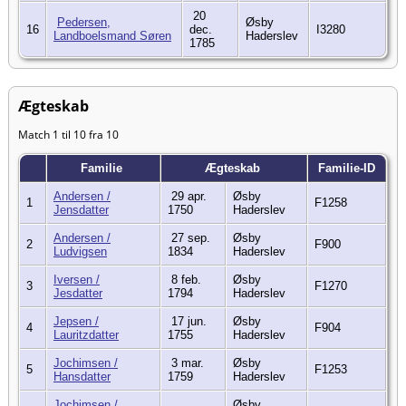
20
Pedersen,
Øsby
16
dec.
I3280
Landboelsmand Søren
Haderslev
1785
Ægteskab
Match 1 til 10 fra 10
Familie
Ægteskab
Familie-ID
Andersen /
29 apr.
Øsby
1
F1258
Jensdatter
1750
Haderslev
Andersen /
27 sep.
Øsby
2
F900
Ludvigsen
1834
Haderslev
Iversen /
8 feb.
Øsby
3
F1270
Jesdatter
1794
Haderslev
Jepsen /
17 jun.
Øsby
4
F904
Lauritzdatter
1755
Haderslev
Jochimsen /
3 mar.
Øsby
5
F1253
Hansdatter
1759
Haderslev
Jochimsen /
Øsby