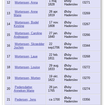
1 maj
Øsby
12
Mortensen, Anna
I3271
1828
Haderslev
Mortensen, Anne
28 apr.
Øsby
13
I3269
Marie
1819
Haderslev
Mortensen, Bodel
17 nov.
Øsby
14
I3267
Kirstine
1808
Haderslev
Mortensen, Caroline
27 jan.
Øsby
15
I3266
Andreasen
1840
Haderslev
Mortensen, Skrædder
22
Øsby
16
I3344
Jochim
sep1706
Haderslev
22 feb.
Øsby
17
Mortensen, Laue
I3268
1811
Haderslev
29 aug.
Øsby
18
Mortensen, Louise
I3272
1833
Haderslev
19 okt.
Øsby
19
Mortensen, Morten
I3270
1822
Haderslev
Pedersdatter,
28 jun.
Øsby
20
I3274
Anneken Marie
1765
Haderslev
Øsby
21
Pedersen, Jens
ca 1700
I3356
Haderslev