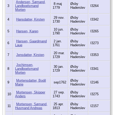
Andersen, Sømand,
8 maj
Øsby
3
Landboelsmand
I3264
1779
Haderslev
Morten
29 nov.
Øsby
4
Hansdatter, Kirsten
I3342
1730
Haderslev
10 jun.
Øsby
5
Hansen, Karen
I3265
1790
Haderslev
Hansen, Gaardmand
2 jan.
Øsby
6
I3273
Laue
1761
Haderslev
20 mar.
Øsby
7
Jensdatter, Kirsten
I3353
1729
Haderslev
Jochimsen,
30 jan.
Øsby
8
Landboelsmand
I3341
1729
Haderslev
Morten
Mortensdatter, Bodil
Øsby
9
sep1762
I2146
Marie
Haderslev
Mortensen, Skipper
27 sep.
Øsby
10
I3275
Anders
1743
Haderslev
Mortensen, Sømand,
25 apr.
Øsby
11
I2157
Husmand Andreas
1813
Haderslev