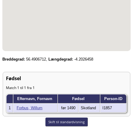
Breddegrad:
56.4906712,
Længdegrad:
-4.2026458
Fødsel
Match 1 til 1 fra 1
Efternavn, Fornavn
Fødsel
Person-ID
1
Forbus, Willum
før 1490
Skotland
I1857
Skift til standardvisning