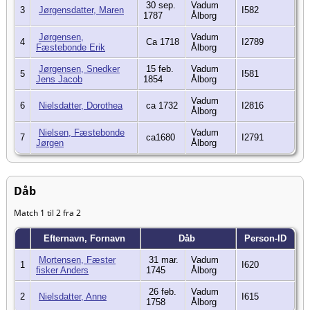
30 sep.
Vadum
3
Jørgensdatter, Maren
I582
1787
Ålborg
Jørgensen,
Vadum
4
Ca 1718
I2789
Fæstebonde Erik
Ålborg
Jørgensen, Snedker
15 feb.
Vadum
5
I581
Jens Jacob
1854
Ålborg
Vadum
6
Nielsdatter, Dorothea
ca 1732
I2816
Ålborg
Nielsen, Fæstebonde
Vadum
7
ca1680
I2791
Jørgen
Ålborg
Dåb
Match 1 til 2 fra 2
Efternavn, Fornavn
Dåb
Person-ID
Mortensen, Fæster
31 mar.
Vadum
1
I620
fisker Anders
1745
Ålborg
26 feb.
Vadum
2
Nielsdatter, Anne
I615
1758
Ålborg