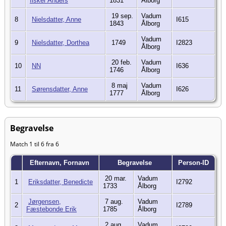
fisker Anders
1831
Ålborg
19 sep.
Vadum
8
Nielsdatter, Anne
I615
1843
Ålborg
Vadum
9
Nielsdatter, Dorthea
1749
I2823
Ålborg
20 feb.
Vadum
10
NN
I636
1746
Ålborg
8 maj
Vadum
11
Sørensdatter, Anne
I626
1777
Ålborg
Begravelse
Match 1 til 6 fra 6
Efternavn, Fornavn
Begravelse
Person-ID
20 mar.
Vadum
1
Eriksdatter, Benedicte
I2792
1733
Ålborg
Jørgensen,
7 aug.
Vadum
2
I2789
Fæstebonde Erik
1785
Ålborg
2 aug.
Vadum