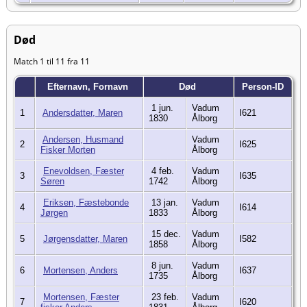
Død
Match 1 til 11 fra 11
Efternavn, Fornavn
Død
Person-ID
1 jun.
Vadum
1
Andersdatter, Maren
I621
1830
Ålborg
Andersen, Husmand
Vadum
2
I625
Fisker Morten
Ålborg
Enevoldsen, Fæster
4 feb.
Vadum
3
I635
Søren
1742
Ålborg
Eriksen, Fæstebonde
13 jan.
Vadum
4
I614
Jørgen
1833
Ålborg
15 dec.
Vadum
5
Jørgensdatter, Maren
I582
1858
Ålborg
8 jun.
Vadum
6
Mortensen, Anders
I637
1735
Ålborg
Mortensen, Fæster
23 feb.
Vadum
7
I620