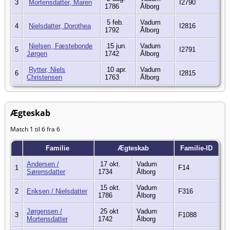
3
Mortensdatter, Maren
I2790
1786
Ålborg
5 feb.
Vadum
4
Nielsdatter, Dorothea
I2816
1792
Ålborg
Nielsen, Fæstebonde
15 jun.
Vadum
5
I2791
Jørgen
1742
Ålborg
Rytter, Niels
10 apr.
Vadum
6
I2815
Christensen
1763
Ålborg
Ægteskab
Match 1 til 6 fra 6
Familie
Ægteskab
Familie-ID
Andersen /
17 okt.
Vadum
1
F14
Sørensdatter
1734
Ålborg
15 okt.
Vadum
2
Eriksen / Nielsdatter
F316
1786
Ålborg
Jørgensen /
25 okt
Vadum
3
F1088
Mortensdatter
1742
Ålborg