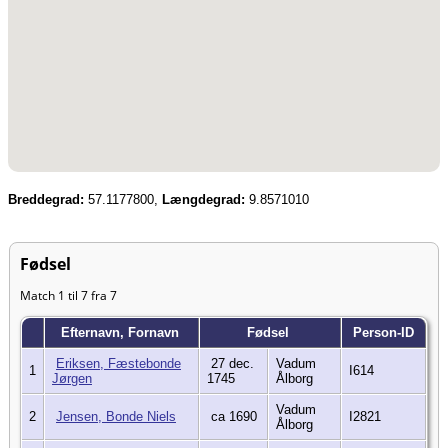
Breddegrad:
57.1177800,
Længdegrad:
9.8571010
Fødsel
Match 1 til 7 fra 7
Efternavn, Fornavn
Fødsel
Person-ID
Eriksen, Fæstebonde
27 dec.
Vadum
1
I614
Jørgen
1745
Ålborg
Vadum
2
Jensen, Bonde Niels
ca 1690
I2821
Ålborg