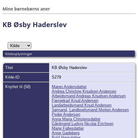
Mine børnebørns aner
KB Øsby Haderslev
Kildeoplysninger
Titel
KB Øsby Haderslev
Kilde-ID
S279
Knyttet til (58)
Maren Andersdatter
Andrea Christine Knudsen Andersen
Arbejdsmand Andreas Knudsen Andersen
Færgekarl Knud Andersen
Landarbejdsmand Knud Andersen
Sømand, Landboelsmand Morten Andersen
Peder Andersen
Anna Maria Christensdatter
Gårdmand Ludvig Nicolai Erichsen
Marie Fallesdatter
Anne Gadeberg
Bold Hansdatter