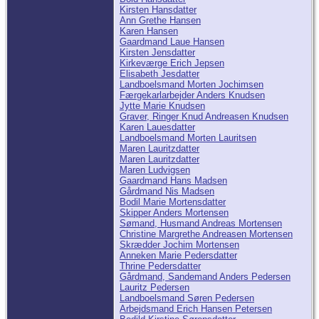
Kirsten Hansdatter
Ann Grethe Hansen
Karen Hansen
Gaardmand Laue Hansen
Kirsten Jensdatter
Kirkeværge Erich Jepsen
Elisabeth Jesdatter
Landboelsmand Morten Jochimsen
Færgekarlarbejder Anders Knudsen
Jytte Marie Knudsen
Graver, Ringer Knud Andreasen Knudsen
Karen Lauesdatter
Landboelsmand Morten Lauritsen
Maren Lauritzdatter
Maren Lauritzdatter
Maren Ludvigsen
Gaardmand Hans Madsen
Gårdmand Nis Madsen
Bodil Marie Mortensdatter
Skipper Anders Mortensen
Sømand, Husmand Andreas Mortensen
Christine Margrethe Andreasen Mortensen
Skrædder Jochim Mortensen
Anneken Marie Pedersdatter
Thrine Pedersdatter
Gårdmand, Sandemand Anders Pedersen
Lauritz Pedersen
Landboelsmand Søren Pedersen
Arbejdsmand Erich Hansen Petersen