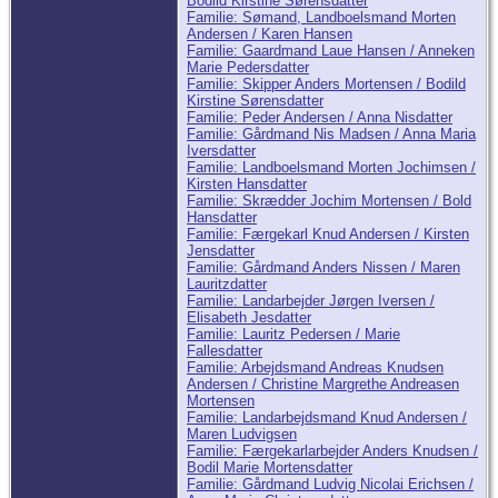
Bodild Kirstine Sørensdatter
Familie: Sømand, Landboelsmand Morten
Andersen / Karen Hansen
Familie: Gaardmand Laue Hansen / Anneken
Marie Pedersdatter
Familie: Skipper Anders Mortensen / Bodild
Kirstine Sørensdatter
Familie: Peder Andersen / Anna Nisdatter
Familie: Gårdmand Nis Madsen / Anna Maria
Iversdatter
Familie: Landboelsmand Morten Jochimsen /
Kirsten Hansdatter
Familie: Skrædder Jochim Mortensen / Bold
Hansdatter
Familie: Færgekarl Knud Andersen / Kirsten
Jensdatter
Familie: Gårdmand Anders Nissen / Maren
Lauritzdatter
Familie: Landarbejder Jørgen Iversen /
Elisabeth Jesdatter
Familie: Lauritz Pedersen / Marie
Fallesdatter
Familie: Arbejdsmand Andreas Knudsen
Andersen / Christine Margrethe Andreasen
Mortensen
Familie: Landarbejdsmand Knud Andersen /
Maren Ludvigsen
Familie: Færgekarlarbejder Anders Knudsen /
Bodil Marie Mortensdatter
Familie: Gårdmand Ludvig Nicolai Erichsen /