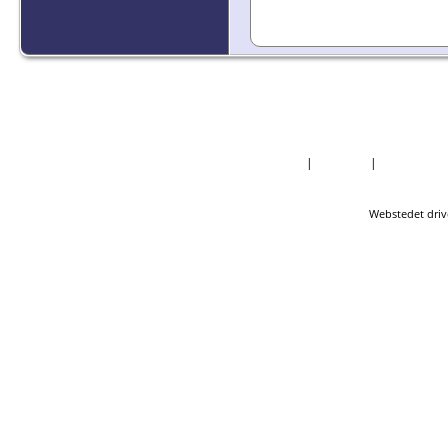
Forside
|
Nyheder
|
Mest Efter
Webstedet driv