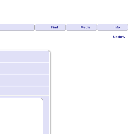
Find
Medie
Info
Udskriv