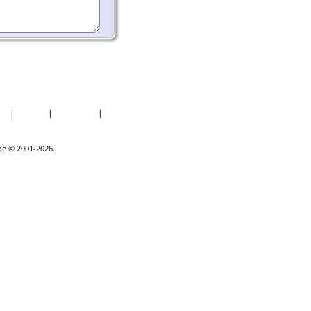
er
|
Datoer
|
Rapporter
|
Kilder
goe © 2001-2026.