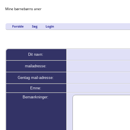
Mine børnebørns aner
Forside
Søg
Login
Dit navn:
mailadresse:
Gentag mail-adresse:
Emne:
Bemærkninger: