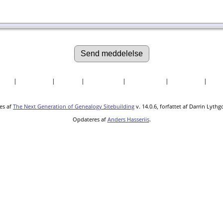
søgte
|
Efternavne
|
Billeder
|
Fortællinger
|
Dokumenter
|
Kirkegårde
|
Sted
es af
The Next Generation of Genealogy Sitebuilding
v. 14.0.6, forfattet af Darrin Lyth
Opdateres af
Anders Hasseriis
.