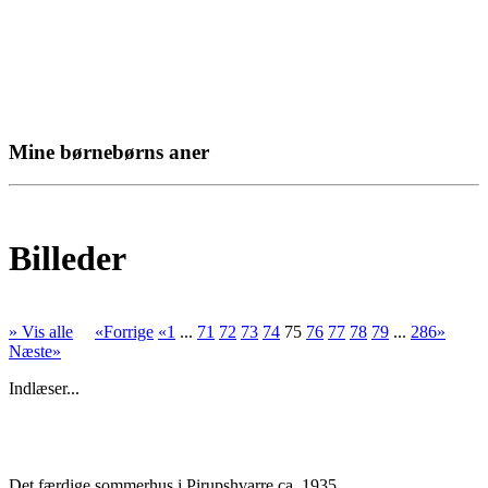
Mine børnebørns aner
Billeder
» Vis alle
«Forrige
«1
...
71
72
73
74
75
76
77
78
79
...
286»
Næste»
Indlæser...
Det færdige sommerhus i Pirupshvarre ca. 1935.