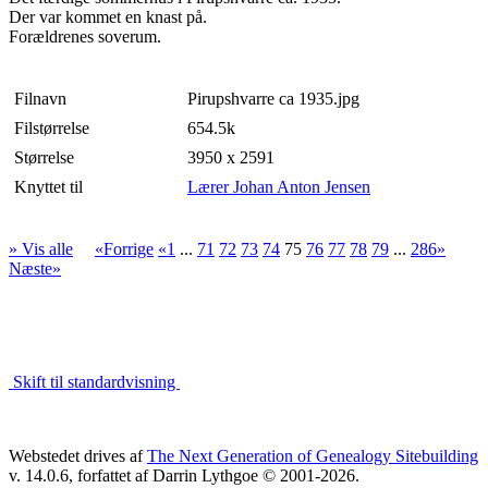
Der var kommet en knast på.
Forældrenes soverum.
Filnavn
Pirupshvarre ca 1935.jpg
Filstørrelse
654.5k
Størrelse
3950 x 2591
Knyttet til
Lærer Johan Anton Jensen
» Vis alle
«Forrige
«1
...
71
72
73
74
75
76
77
78
79
...
286»
Næste»
Skift til standardvisning
Webstedet drives af
The Next Generation of Genealogy Sitebuilding
v. 14.0.6, forfattet af Darrin Lythgoe © 2001-2026.