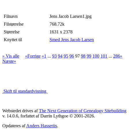
Filnavn
Jens Jacob Larsen1.jpg
Filstørrelse
768.72k
Størrelse
1631 x 2378
Knyttet til
Smed Jens Jacob Larsen
» Vis alle
«Forrige
«1
...
93
94
95
96
97
98
99
100
101
...
286»
Næste»
Skift til standardvisning
Webstedet drives af
The Next Generation of Genealogy Sitebuilding
v. 14.0.6, forfattet af Darrin Lythgoe © 2001-2026.
Opdateres af
Anders Hasseriis
.