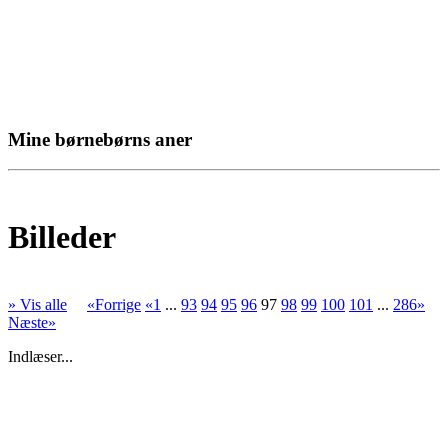
Mine børnebørns aner
Billeder
» Vis alle
«Forrige
«1
...
93
94
95
96
97
98
99
100
101
...
286»
Næste»
Indlæser...