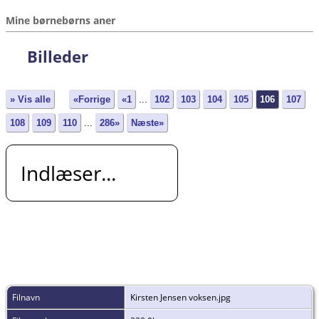
Mine børnebørns aner
Billeder
» Vis alle
«Forrige
«1
...
102
103
104
105
106
107
108
109
110
...
286»
Næste»
Indlæser...
Filnavn
Kirsten Jensen voksen.jpg