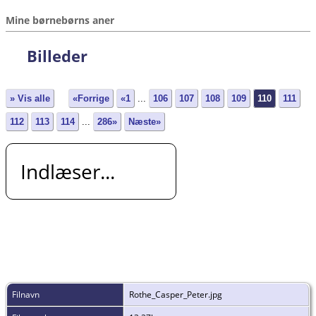
Mine børnebørns aner
Billeder
» Vis alle
«Forrige
«1
...
106
107
108
109
110
111
112
113
114
...
286»
Næste»
Indlæser...
Filnavn
Rothe_Casper_Peter.jpg