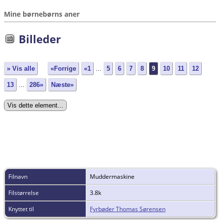
Mine børnebørns aner
Billeder
» Vis alle
«Forrige
«1
...
5
6
7
8
9
10
11
12
13
...
286»
Næste»
Filnavn
Muddermaskine
Filstørrelse
3.8k
Knyttet til
Fyrbøder Thomas Sørensen