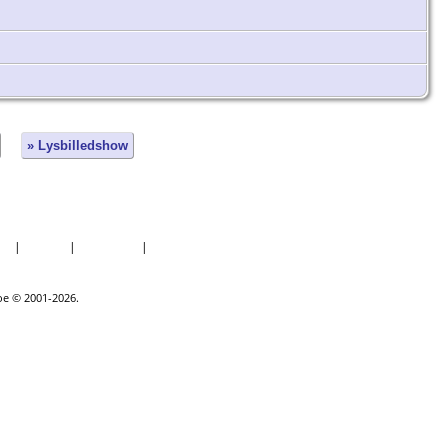
» Lysbilledshow
er
|
Datoer
|
Rapporter
|
Kilder
goe © 2001-2026.