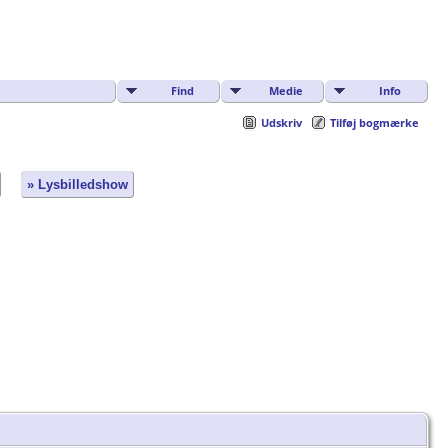
Find
Medie
Info
Udskriv
Tilføj bogmærke
» Lysbilledshow