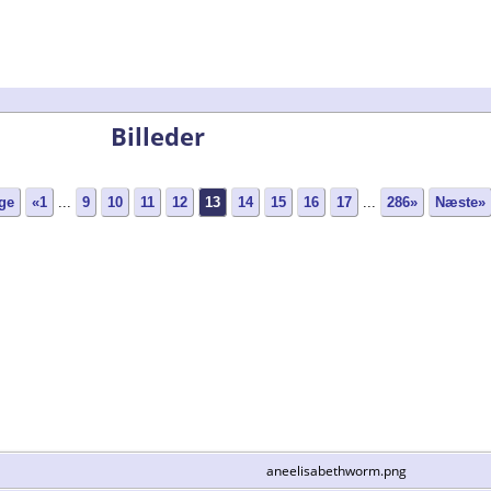
Billeder
ge
«1
...
9
10
11
12
13
14
15
16
17
...
286»
Næste»
aneelisabethworm.png