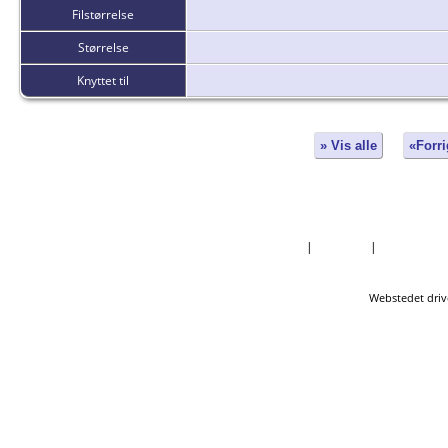
Filstørrelse
Størrelse
Knyttet til
» Vis alle
«Forri
Forside
|
Nyheder
|
Mest Efter
Webstedet driv