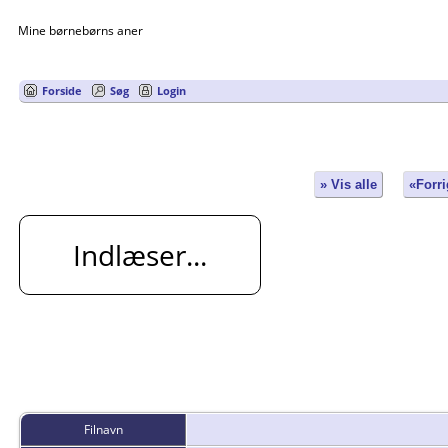
Mine børnebørns aner
Forside
Søg
Login
» Vis alle
«Forri
Indlæser...
Filnavn