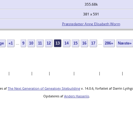
355.68k
381 x 591
Præstedatter Anne Elisabeth Worm
ge
«1
...
9
10
11
12
13
14
15
16
17
...
286»
Næste»
søgte
|
Efternavne
|
Billeder
|
Fortællinger
|
Dokumenter
|
Kirkegårde
|
Sted
es af
The Next Generation of Genealogy Sitebuilding
v. 14.0.6, forfattet af Darrin Lyth
Opdateres af
Anders Hasseriis
.