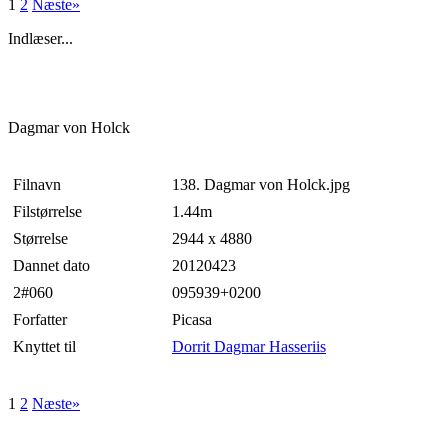
1
2
Næste»
Indlæser...
Dagmar von Holck
Filnavn
138. Dagmar von Holck.jpg
Filstørrelse
1.44m
Størrelse
2944 x 4880
Dannet dato
20120423
2#060
095939+0200
Forfatter
Picasa
Knyttet til
Dorrit Dagmar Hasseriis
1
2
Næste»